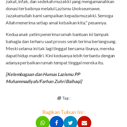
zakat, infak, dan sedekah muzakki yang mengamanahkan
donasi terbaiknya melalui Lazismu Lhokseumawe.
Jazakumullah kami sampaikan kepada muzakki. Semoga
Allah menerima setiap amal kebaikan kita," pesannya.
Kedua anak yatim penerima rumah bantuan ini tampak
bahagia dan terharu saat proses serah terima berlangsung.
Meski selama ini tak lagi tinggal bersama ibunya, mereka
dapat hidup mandiri. Kini keduanya lebih terbantu dengan
adanya perbaikan rumah tempat tinggal mereka itu.
[Kelembagaan dan Humas Lazismu PP
Muhammadiyah/Farhan Zuhri Baihaqi]
Tag :
Bagikan Tulisan Ini :