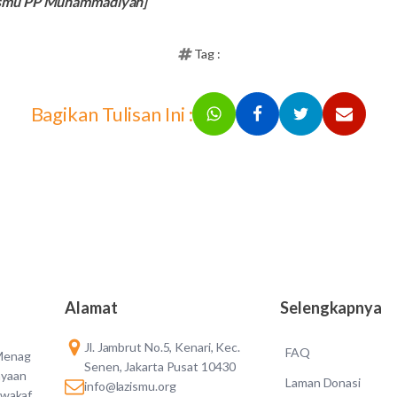
ismu PP Muhammadiyah]
Tag :
Bagikan Tulisan Ini :
Alamat
Selengkapnya
Jl. Jambrut No.5, Kenari, Kec.
FAQ
 Menag
Senen, Jakarta Pusat 10430
ayaan
Laman Donasi
info@lazismu.org
 wakaf