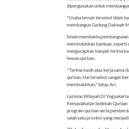
dipergunakan untuk membangu
"Usaha ternak tersebut tidak h
membangun Gedung Dakwah Muham
Selain membantu pembangunan G
membutuhkan bantuan, seperti 
mengucapkan banyak terima kas
hewan qurban.
"Terima kasih atas kerja sama
qurban. Hal tersebut sangat ber
membutuhkan," tutup Ari.
Lazismu Wilayah DI Yogyakarta
Kemaslahatan Sedekah Qurban 1
program qurban serta pemberda
salah satu provinsi yang menja