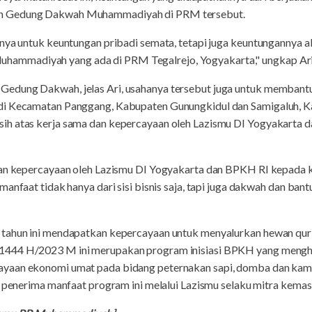
n Gedung Dakwah Muhammadiyah di PRM tersebut.
anya untuk keuntungan pribadi semata, tetapi juga keuntungannya
madiyah yang ada di PRM Tegalrejo, Yogyakarta," ungkap Ari p
edung Dakwah, jelas Ari, usahanya tersebut juga untuk membant
di Kecamatan Panggang, Kabupaten Gunungkidul dan Samigaluh, Ka
ih atas kerja sama dan kepercayaan oleh Lazismu DI Yogyakarta
 dan kepercayaan oleh Lazismu DI Yogyakarta dan BPKH RI kepada
manfaat tidak hanya dari sisi bisnis saja, tapi juga dakwah dan ba
 tahun ini mendapatkan kepercayaan untuk menyalurkan hewan qu
444 H/2023 M ini merupakan program inisiasi BPKH yang mengha
yaan ekonomi umat pada bidang peternakan sapi, domba dan kam
di penerima manfaat program ini melalui Lazismu selaku mitra kema