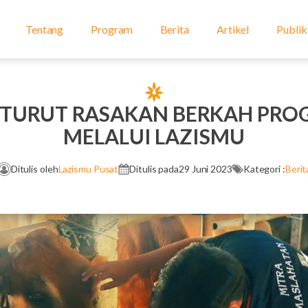
Tentang
Program
Berita
Artikel
Publik
 TURUT RASAKAN BERKAH PRO
MELALUI LAZISMU
Ditulis oleh
Lazismu Pusat
Ditulis pada
29 Juni 2023
Kategori :
Berit