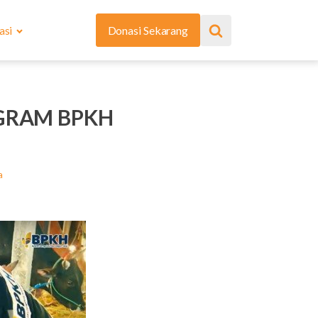
asi
Donasi Sekarang
GRAM BPKH
a