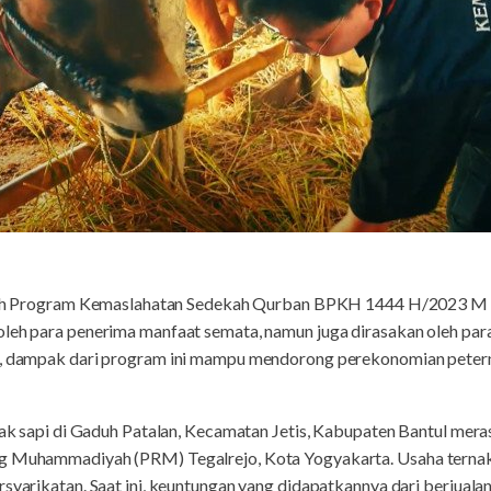
ah Program Kemaslahatan Sedekah Qurban BPKH 1444 H/2023 M B
oleh para penerima manfaat semata, namun juga dirasakan oleh par
ta, dampak dari program ini mampu mendorong perekonomian peter
rnak sapi di Gaduh Patalan, Kecamatan Jetis, Kabupaten Bantul mera
g Muhammadiyah (PRM) Tegalrejo, Kota Yogyakarta. Usaha ternak y
rsyarikatan. Saat ini, keuntungan yang didapatkannya dari berjuala