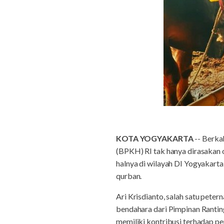
KOTA YOGYAKARTA
-- Berk
(BPKH) RI tak hanya dirasakan 
halnya di wilayah DI Yogyakar
qurban.
Ari Krisdianto, salah satu pete
bendahara dari Pimpinan Rantin
memiliki kontribusi terhadap pe