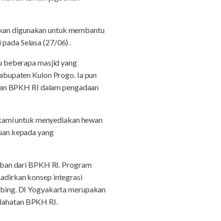
 akan digunakan untuk membantu
ada Selasa (27/06) .
u beberapa masjid yang
bupaten Kulon Progo. Ia pun
 dan BPKH RI dalam pengadaan
 kami untuk menyediakan hewan
ntuan kepada yang
rban dari BPKH RI. Program
dirkan konsep integrasi
bing. DI Yogyakarta merupakan
slahatan BPKH RI.