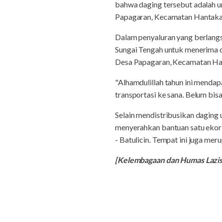
bahwa daging tersebut adalah u
Papagaran, Kecamatan Hantakan
Dalam penyaluran yang berlangsu
Sungai Tengah untuk menerima d
Desa Papagaran, Kecamatan Han
"Alhamdulillah tahun ini menda
transportasi ke sana. Belum bi
Selain mendistribusikan daging
menyerahkan bantuan satu ekor
- Batulicin. Tempat ini juga m
[Kelembagaan dan Humas Laz