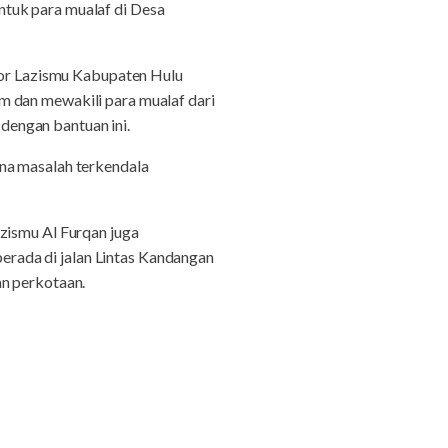
ntuk para mualaf di Desa
ntor Lazismu Kabupaten Hulu
m dan mewakili para mualaf dari
dengan bantuan ini.
ena masalah terkendala
zismu Al Furqan juga
rada di jalan Lintas Kandangan
an perkotaan.