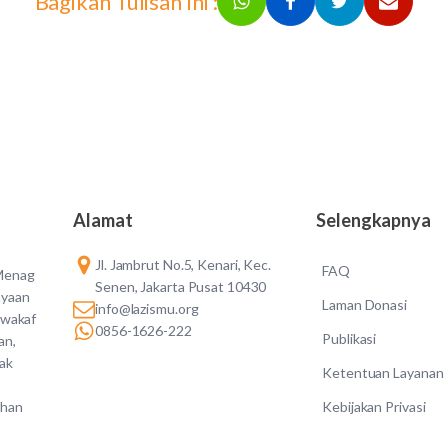
Bagikan Tulisan Ini :
Alamat
Selengkapnya
Jl. Jambrut No.5, Kenari, Kec.
FAQ
 Menag
Senen, Jakarta Pusat 10430
ayaan
Laman Donasi
info@lazismu.org
 wakaf
0856-1626-222
Publikasi
an,
dak
Ketentuan Layanan
Kebijakan Privasi
ahan