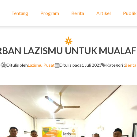
Tentang
Program
Berita
Artikel
Publik
RBAN LAZISMU UNTUK MUALAF
Ditulis oleh
Lazismu Pusat
Ditulis pada
1 Juli 2023
Kategori :
Berita