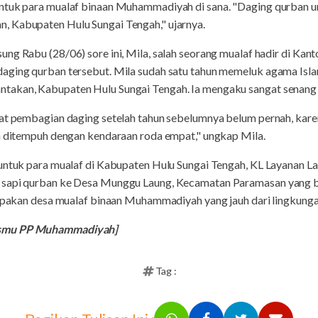
ntuk para mualaf binaan Muhammadiyah di sana. "Daging qurban u
, Kabupaten Hulu Sungai Tengah," ujarnya.
ng Rabu (28/06) sore ini, Mila, salah seorang mualaf hadir di Ka
aging qurban tersebut. Mila sudah satu tahun memeluk agama Isla
takan, Kabupaten Hulu Sungai Tengah. Ia mengaku sangat senang 
pat pembagian daging setelah tahun sebelumnya belum pernah, kar
sa ditempuh dengan kendaraan roda empat," ungkap Mila.
 untuk para mualaf di Kabupaten Hulu Sungai Tengah, KL Layanan La
 sapi qurban ke Desa Munggu Laung, Kecamatan Paramasan yang be
erupakan desa mualaf binaan Muhammadiyah yang jauh dari lingkung
ismu PP Muhammadiyah]
Tag :