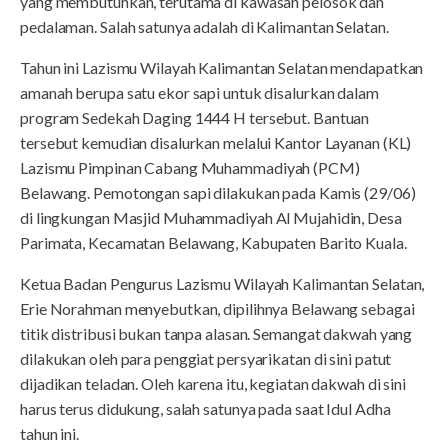
yang membutuhkan, terutama di kawasan pelosok dan
pedalaman. Salah satunya adalah di Kalimantan Selatan.
Tahun ini Lazismu Wilayah Kalimantan Selatan mendapatkan
amanah berupa satu ekor sapi untuk disalurkan dalam
program Sedekah Daging 1444 H tersebut. Bantuan
tersebut kemudian disalurkan melalui Kantor Layanan (KL)
Lazismu Pimpinan Cabang Muhammadiyah (PCM)
Belawang. Pemotongan sapi dilakukan pada Kamis (29/06)
di lingkungan Masjid Muhammadiyah Al Mujahidin, Desa
Parimata, Kecamatan Belawang, Kabupaten Barito Kuala.
Ketua Badan Pengurus Lazismu Wilayah Kalimantan Selatan,
Erie Norahman menyebutkan, dipilihnya Belawang sebagai
titik distribusi bukan tanpa alasan. Semangat dakwah yang
dilakukan oleh para penggiat persyarikatan di sini patut
dijadikan teladan. Oleh karena itu, kegiatan dakwah di sini
harus terus didukung, salah satunya pada saat Idul Adha
tahun ini.