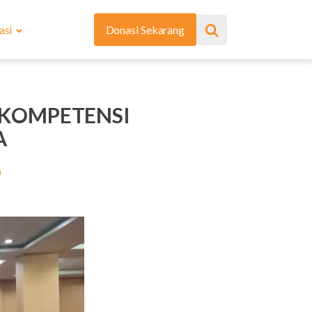
asi
Donasi Sekarang
I KOMPETENSI
A
a