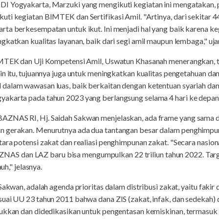
I Yogyakarta, Marzuki yang mengikuti kegiatan ini mengatakan, p
ti kegiatan BIMTEK dan Sertifikasi Amil. "Artinya, dari sekitar 4
rta berkesempatan untuk ikut. Ini menjadi hal yang baik karena k
gkatkan kualitas layanan, baik dari segi amil maupun lembaga," uja
IMTEK dan Uji Kompetensi Amil, Uswatun Khasanah menerangkan, tu
in itu, tujuannya juga untuk meningkatkan kualitas pengetahuan dan
dalam wawasan luas, baik berkaitan dengan ketentuan syariah dan
akarta pada tahun 2023 yang berlangsung selama 4 hari ke depan,"
ZNAS RI, Hj. Saidah Sakwan menjelaskan, ada frame yang sama dala
n gerakan. Menurutnya ada dua tantangan besar dalam penghimpun
ara potensi zakat dan realiasi penghimpunan zakat. "Secara nasiona
 dan LAZ baru bisa mengumpulkan 22 triliun tahun 2022. Target 
uh," jelasnya.
Sakwan, adalah agenda prioritas dalam distribusi zakat, yaitu fakir
uai UU 23 tahun 2011 bahwa dana ZIS (zakat, infak, dan sedekah) 
tukkan dan didedikasikan untuk pengentasan kemiskinan, termasuk 