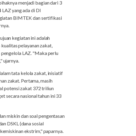
ihaknya menjadi bagian dari 3
4 LAZ yang ada di DI
egiatan BIMTEK dan sertifikasi
rnya.
juan kegiatan ini adalah
 kualitas pelayanan zakat,
 pengelola LAZ. "Maka perlu
 ujarnya.
m tata kelola zakat, inisiatif
an zakat. Pertama, masih
l potensi zakat 372 triliun
secara nasional tahun ini 33
 dan miskin dan soal pengentasan
dan DSKL (dana sosial
kemiskinan ekstrim," paparnya.