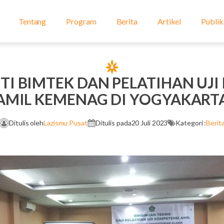
Tentang
Program
Berita
Artikel
Publik
TI BIMTEK DAN PELATIHAN UJ
AMIL KEMENAG DI YOGYAKART
Ditulis oleh
Lazismu Pusat
Ditulis pada
20 Juli 2023
Kategori :
Berit