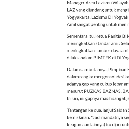
Manager Area Lazismu Wilayah D
LAZ yang diundang untuk mengiku
Yogyakarta, Lazismu DI Yogyaka
Amil sangat penting untuk menin
Sementara itu, Ketua Panitia B
meningkatkan standar amil. Sela
meningkatkan sumber daya amil 
dilaksanakan BIMTEK di DI Yogy
Dalam sambutannya, Pimpinan BA
dalam rangka mengonsolidasika
adanya gap yang cukup lebar ant
menurut PUZKAS BAZNAS. BAZNAS
triluin, ini gapnya masih sangat ja
Tantangan ke dua, lanjut Saidah 
kemiskinan. "Jadi mandatnya ses
keagamaan lainnya) itu diperun