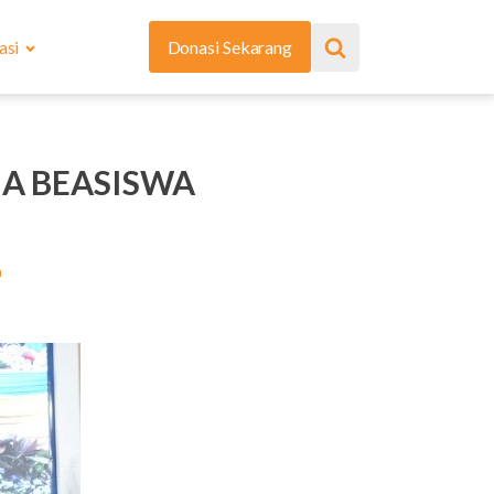
asi
Donasi Sekarang
MA BEASISWA
a