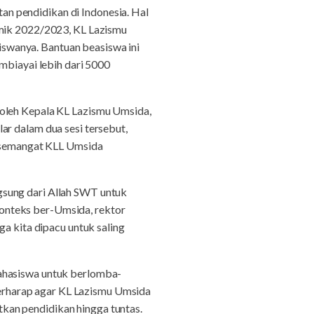
n pendidikan di Indonesia. Hal
emik 2022/2023, KL Lazismu
swanya. Bantuan beasiswa ini
mbiayai lebih dari 5000
 oleh Kepala KL Lazismu Umsida,
ar dalam dua sesi tersebut,
n semangat KLL Umsida
gsung dari Allah SWT untuk
onteks ber-Umsida, rektor
ga kita dipacu untuk saling
mahasiswa untuk berlomba-
erharap agar KL Lazismu Umsida
kan pendidikan hingga tuntas.