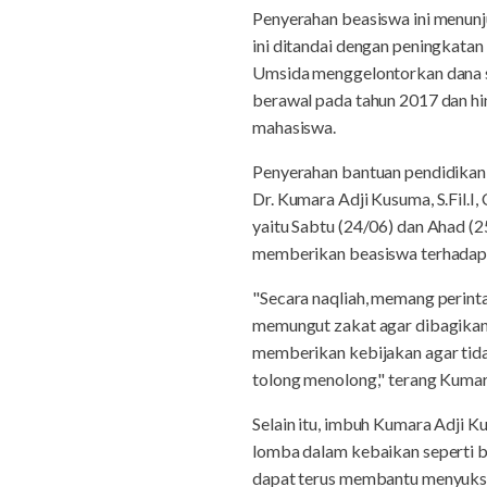
Penyerahan beasiswa ini menunj
ini ditandai dengan peningkata
Umsida menggelontorkan dana s
berawal pada tahun 2017 dan hin
mahasiswa.
Penyerahan bantuan pendidikan 
Dr. Kumara Adji Kusuma, S.Fil.I
yaitu Sabtu (24/06) dan Ahad (
memberikan beasiswa terhadap
"Secara naqliah, memang perint
memungut zakat agar dibagikan
memberikan kebijakan agar tidak
tolong menolong," terang Kumar
Selain itu, imbuh Kumara Adji 
lomba dalam kebaikan seperti 
dapat terus membantu menyukses