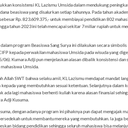
ukkan konsistensi KL Lazismu Umsida dalam mendukung peningkata
n dana beasiswa yang disalurkan setiap tahunnya. Pada tahun akad
ebesar Rp. 823.609.375,- untuk membiayai pendidikan 802 mahasi
gga tahun 2023 ini telah mencapai sekitar 7 miliar rupiah untuk me
dalam program Beasiswa Sang Surya ini dilakukan secara simbolis
, CIFP kepada perwakilan mahasiswa Umsida pada wisuda yang digel
25/06). Kumara Adji pun menjelaskan alasan dibalik konsistensi da
 mahasiswa Umsida.
ah Allah SWT bahwa selaku amil, KL Lazismu mendapat mandat lan
 kepada yang membutuhkan sesuai ketentuan. Selanjutnya dalam k
 ada lagi mahasiswa berhenti kuliah karena alasan finansial sehing
a Adji Kusuma.
Kusuma, dengan adanya program ini pihaknya pun dapat mengajak 
bersedekah untuk membantu mereka yang membutuhkan. Ia juga b
kan bidang pendidikan sehingga seluruh mahasiswa bisa melanjut