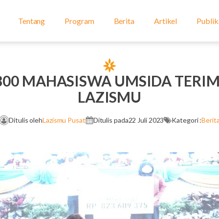
Tentang
Program
Berita
Artikel
Publik
 800 MAHASISWA UMSIDA TERI
LAZISMU
Ditulis oleh
Lazismu Pusat
Ditulis pada
22 Juli 2023
Kategori :
Berit