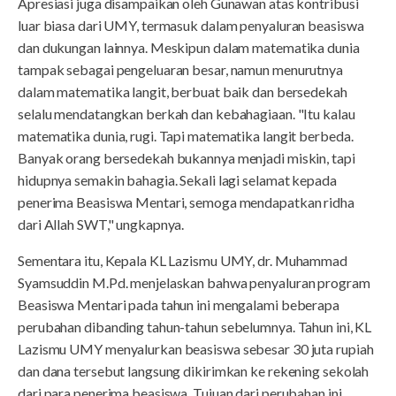
Apresiasi juga disampaikan oleh Gunawan atas kontribusi
luar biasa dari UMY, termasuk dalam penyaluran beasiswa
dan dukungan lainnya. Meskipun dalam matematika dunia
tampak sebagai pengeluaran besar, namun menurutnya
dalam matematika langit, berbuat baik dan bersedekah
selalu mendatangkan berkah dan kebahagiaan. "Itu kalau
matematika dunia, rugi. Tapi matematika langit berbeda.
Banyak orang bersedekah bukannya menjadi miskin, tapi
hidupnya semakin bahagia. Sekali lagi selamat kepada
penerima Beasiswa Mentari, semoga mendapatkan ridha
dari Allah SWT," ungkapnya.
Sementara itu, Kepala KL Lazismu UMY, dr. Muhammad
Syamsuddin M.Pd. menjelaskan bahwa penyaluran program
Beasiswa Mentari pada tahun ini mengalami beberapa
perubahan dibanding tahun-tahun sebelumnya. Tahun ini, KL
Lazismu UMY menyalurkan beasiswa sebesar 30 juta rupiah
dan dana tersebut langsung dikirimkan ke rekening sekolah
dari para penerima beasiswa. Tujuan dari perubahan ini