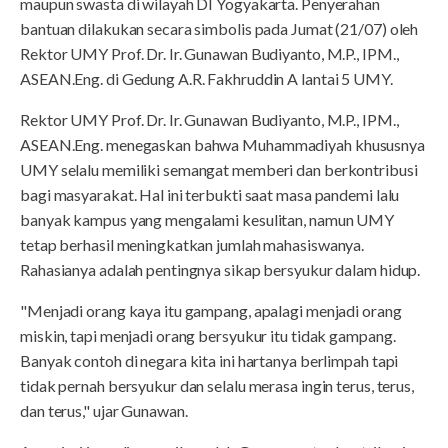
maupun swasta di wilayah DI Yogyakarta. Penyerahan
bantuan dilakukan secara simbolis pada Jumat (21/07) oleh
Rektor UMY Prof. Dr. Ir. Gunawan Budiyanto, M.P., IPM.,
ASEAN.Eng. di Gedung A.R. Fakhruddin A lantai 5 UMY.
Rektor UMY Prof. Dr. Ir. Gunawan Budiyanto, M.P., IPM.,
ASEAN.Eng. menegaskan bahwa Muhammadiyah khususnya
UMY selalu memiliki semangat memberi dan berkontribusi
bagi masyarakat. Hal ini terbukti saat masa pandemi lalu
banyak kampus yang mengalami kesulitan, namun UMY
tetap berhasil meningkatkan jumlah mahasiswanya.
Rahasianya adalah pentingnya sikap bersyukur dalam hidup.
"Menjadi orang kaya itu gampang, apalagi menjadi orang
miskin, tapi menjadi orang bersyukur itu tidak gampang.
Banyak contoh di negara kita ini hartanya berlimpah tapi
tidak pernah bersyukur dan selalu merasa ingin terus, terus,
dan terus," ujar Gunawan.