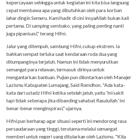
kepercayaan sehingga untuk kegiatan ini kita bisa langsung
cepat membawa apa yang dibutuhkan oleh para korban
lahar dingin Semeru. Kami hadir di sini insyaAllah bukan kali
pertama. Di samping sembako, yang paling penting nanti
juga pipanisasi," terang Hifni.
Jalur yang ditempuh, sambung Hifni, cukup ekstrem. Ia
bahkan sempat terluka saat kendaraan roda dua yang
ditumpanginya terjatuh. Namun ini tidak menyurutkan
semangat para relawan, termasuk dirinya untuk
mengantarkan bantuan. Pujian pun dilontarkan oleh Manajer
Lazismu Kabupaten Lumajang, Said Romdhon. "Ada kata-
kata dari ustadz Hifni ketika setelah jatuh, yaitu 'Ini sakit
tapi tidak seberapa jika dibanding sahabat Rasulullah.' Ini
benar-benar menginspirasi," ujarnya.
Hifni pun berharap agar situasi seperti ini mendorong rasa
persaudaraan yang tinggi, terutama melalui semangat
memberi untuk negeri yang ditularkan oleh Lazismu. "Kita