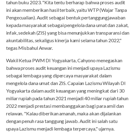
tahun buku 2023. "Kita tentu berharap bahwa proses audit
ini akan memberikan hasil terbaik, yaitu WTP (Wajar Tanpa
Pengecualian). Audit sebagai bentuk pertanggungjawaban
kepada masyarakat sebagai pengelola dana umat dan zakat,
infak, sedekah (ZIS) yang bisa menunjukkan transparansi dan
akuntabilitas, sekaligus kinerja kami selama tahun 2022,"
tegas Misbahul Anwar.
Wakil Ketua PWM DI Yogyakarta, Cahyono menegaskan
bahwa proses audit keuangan ini menjadi upaya Lazismu
sebagai lembaga yang dipercaya masyarakat dalam
mengelola dana umat dan ZIS. Capaian Lazismu Wilayah DI
Yogyakarta dalam audit keuangan yang meningkat dari 30
miliar rupiah pada tahun 2021 menjadi 40 miliar rupiah tahun
2022 menjadi prestasi membanggakan bagi para amil dan
relawan. "Kalau diberikan amanah, maka akan dijalankan
dengan penuh rasa tanggung jawab. Audit ini salah satu
upaya Lazismu menjadi lembaga terpercaya," ujarnya.