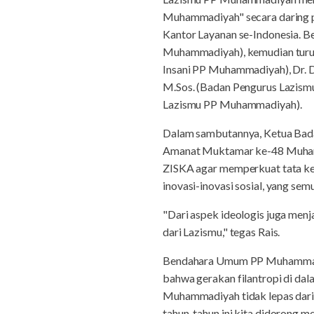
Muhammadiyah" secara daring pad
Kantor Layanan se-Indonesia. B
Muhammadiyah), kemudian turut
Insani PP Muhammadiyah), Dr. 
M.Sos. (Badan Pengurus Lazism
Lazismu PP Muhammadiyah).
Dalam sambutannya, Ketua Bad
Amanat Muktamar ke-48 Muhamm
ZISKA agar memperkuat tata ke
inovasi-inovasi sosial, yang s
"Dari aspek ideologis juga menj
dari Lazismu," tegas Rais.
Bendahara Umum PP Muhammadiya
bahwa gerakan filantropi di da
Muhammadiyah tidak lepas dari g
tahun-tahun ini kita didorong 