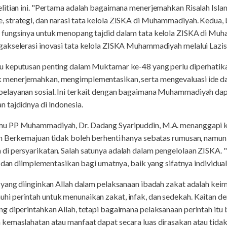
litian ini. "Pertama adalah bagaimana menerjemahkan Risalah Isl
strategi, dan narasi tata kelola ZISKA di Muhammadiyah. Kedua, 
 fungsinya untuk menopang tajdid dalam tata kelola ZISKA di Muh
akselerasi inovasi tata kelola ZISKA Muhammadiyah melalui Lazism
 keputusan penting dalam Muktamar ke-48 yang perlu diperhatikan 
menerjemahkan, mengimplementasikan, serta mengevaluasi ide da
elayanan sosial. Ini terkait dengan bagaimana Muhammadiyah dap
 tajdidnya di Indonesia.
u PP Muhammadiyah, Dr. Dadang Syaripuddin, M.A. menanggapi kaj
m Berkemajuan tidak boleh berhenti hanya sebatas rumusan, namun 
i persyarikatan. Salah satunya adalah dalam pengelolaan ZISKA.
i dan diimplementasikan bagi umatnya, baik yang sifatnya individual
 yang diinginkan Allah dalam pelaksanaan ibadah zakat adalah kei
 perintah untuk menunaikan zakat, infak, dan sedekah. Kaitan de
g diperintahkan Allah, tetapi bagaimana pelaksanaan perintah it
kemaslahatan atau manfaat dapat secara luas dirasakan atau tidak