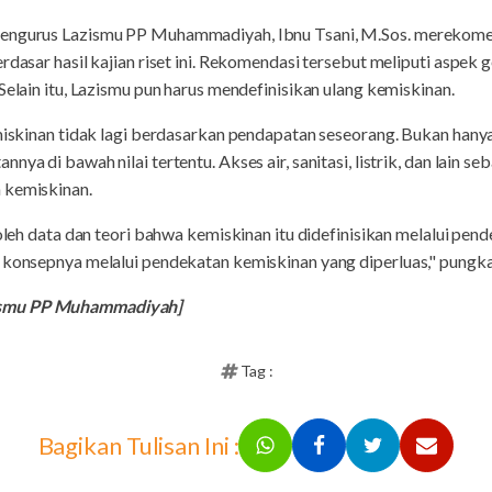
Pengurus Lazismu PP Muhammadiyah, Ibnu Tsani, M.Sos. merekome
erdasar hasil kajian riset ini. Rekomendasi tersebut meliputi aspe
Selain itu, Lazismu pun harus mendefinisikan ulang kemiskinan.
emiskinan tidak lagi berdasarkan pendapatan seseorang. Bukan han
ya di bawah nilai tertentu. Akses air, sanitasi, listrik, dan lain se
 kemiskinan.
 oleh data dan teori bahwa kemiskinan itu didefinisikan melalui pe
 konsepnya melalui pendekatan kemiskinan yang diperluas," pungka
ismu PP Muhammadiyah]
Tag :
Bagikan Tulisan Ini :