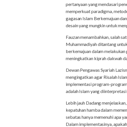
pertanyaan yang mendasari pene
memperkuat paradigma, metode, 
gagasan Islam Berkemajuan dan
desain yang mungkin untuk meng
Fauzan menambahkan, salah satu
Muhammadiyah ditantang untuk 
berkemajuan dalam melakukan p
meningkatkan kiprah dakwah dan
Dewan Pengawas Syariah Lazism
mengingatkan agar Risalah Isla
implementasi program-program d
adalah Islam yang diinterpretas
Lebih jauh Dadang menjelaskan,
kepatuhan hamba dalam memenuhi
sebatas hanya memenuhi apa yan
Dalam implementasinya, apakah 