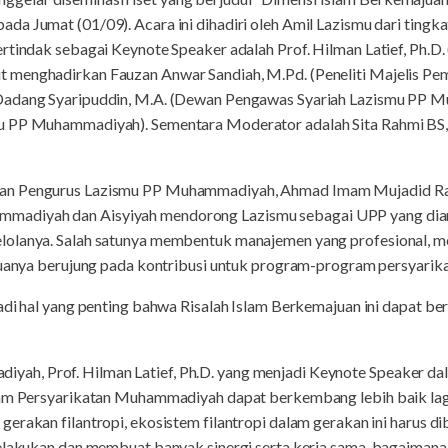
a Jumat (01/09). Acara ini dihadiri oleh Amil Lazismu dari tingka
ertindak sebagai Keynote Speaker adalah Prof. Hilman Latief, Ph
 menghadirkan Fauzan Anwar Sandiah, M.Pd. (Peneliti Majelis P
Dadang Syaripuddin, M.A. (Dewan Pengawas Syariah Lazismu PP Mu
u PP Muhammadiyah). Sementara Moderator adalah Sita Rahmi BS,
an Pengurus Lazismu PP Muhammadiyah, Ahmad Imam Mujadid Ra
adiyah dan Aisyiyah mendorong Lazismu sebagai UPP yang dia
lolanya. Salah satunya membentuk manajemen yang profesional, m
emuanya berujung pada kontribusi untuk program-program persyarik
adi hal yang penting bahwa Risalah Islam Berkemajuan ini dapat ber
h, Prof. Hilman Latief, Ph.D. yang menjadi Keynote Speaker dal
lam Persyarikatan Muhammadiyah dapat berkembang lebih baik lag
erakan filantropi, ekosistem filantropi dalam gerakan ini harus d
melakukan dan membuat banyak sinergi serta kerja sama, bagaimana