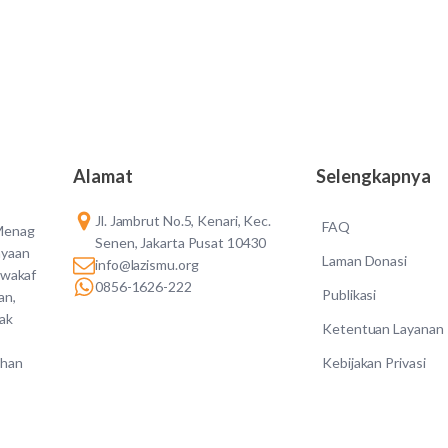
Alamat
Selengkapnya
Jl. Jambrut No.5, Kenari, Kec.
FAQ
 Menag
Senen, Jakarta Pusat 10430
ayaan
Laman Donasi
info@lazismu.org
 wakaf
0856-1626-222
Publikasi
an,
dak
Ketentuan Layanan
Kebijakan Privasi
ahan