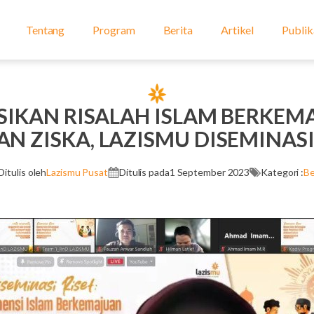
Tentang
Program
Berita
Artikel
Publik
IKAN RISALAH ISLAM BERKE
N ZISKA, LAZISMU DISEMINASI 
Ditulis oleh
Lazismu Pusat
Ditulis pada
1 September 2023
Kategori :
Be