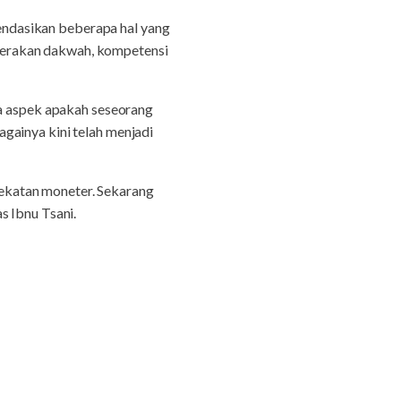
ndasikan beberapa hal yang
k gerakan dakwah, kompetensi
ya aspek apakah seseorang
bagainya kini telah menjadi
ndekatan moneter. Sekarang
s Ibnu Tsani.