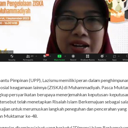
antu Pimpinan (UPP), Lazismu memiliki peran dalam penghimpuna
na sosial keagamaan lainnya (ZISKA) di Muhammadiyah. Pasca Muk
ngkup persyarikatan berupaya menerjemahkan keputusan-keputusan
 tersebut telah menetapkan Risalah Islam Berkemajuan sebagai sala
u kajian untuk merumuskan langkah peneguhan dan pencerahan yang 
an Muktamar ke-48.
elar diseminasi riset yang berjudul "Dimensi Islam Berkemajuan