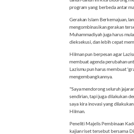
program yang berbeda antar maje
Gerakan Islam Berkemajuan, lanju
mengombinasikan gerakan terse
Muhammadiyah juga harus mulai 
dieksekusi, dan lebih cepat me
Hilman pun berpesan agar Lazism
membuat agenda perubahan untuk
Lazismu pun harus membuat 'gra
mengembangkannya.
"Saya mendorong seluruh jajara
sendirian, tapi juga dilakukan d
saya kira inovasi yang dilakukan
Hilman.
Peneliti Majelis Pembinaan Ka
kajian riset tersebut bersama