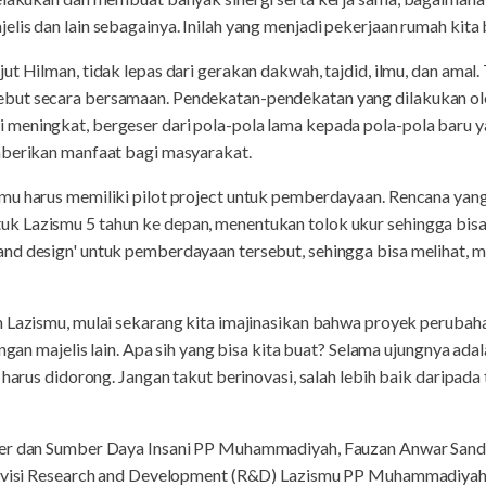
lis dan lain sebagainya. Inilah yang menjadi pekerjaan rumah kita 
t Hilman, tidak lepas dari gerakan dakwah, tajdid, ilmu, dan amal.
but secara bersamaan. Pendekatan-pendekatan yang dilakukan ole
meningkat, bergeser dari pola-pola lama kepada pola-pola baru 
mberikan manfaat bagi masyarakat.
u harus memiliki pilot project untuk pemberdayaan. Rencana yang 
 Lazismu 5 tahun ke depan, menentukan tolok ukur sehingga bisa 
nd design' untuk pemberdayaan tersebut, sehingga bisa melihat, m
n Lazismu, mulai sekarang kita imajinasikan bahwa proyek perubah
engan majelis lain. Apa sih yang bisa kita buat? Selama ujungnya a
 harus didorong. Jangan takut berinovasi, salah lebih baik daripad
der dan Sumber Daya Insani PP Muhammadiyah, Fauzan Anwar Sandi
 Divisi Research and Development (R&D) Lazismu PP Muhammadiy