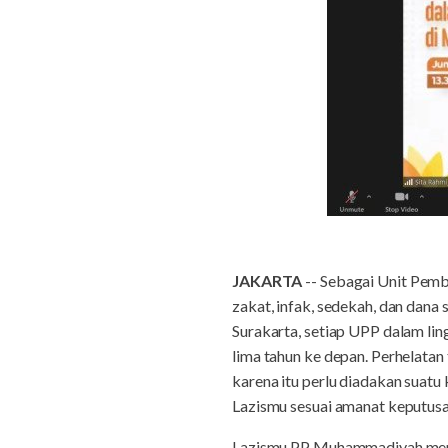
JAKARTA
-- Sebagai Unit Pemb
zakat, infak, sedekah, dan da
Surakarta, setiap UPP dalam li
lima tahun ke depan. Perhelatan
karena itu perlu diadakan suat
Lazismu sesuai amanat keputus
Lazismu PP Muhammadiyah mengg