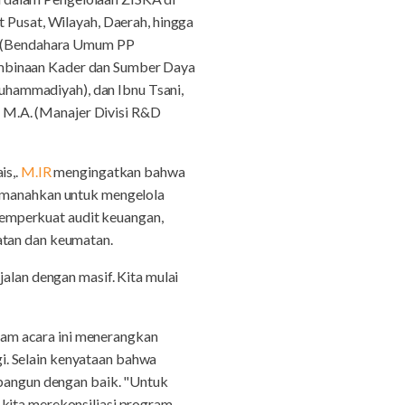
t Pusat, Wilayah, Daerah, hingga
.D. (Bendahara Umum PP
embinaan Kader dan Sumber Daya
hammadiyah), dan Ibnu Tsani,
 M.A. (Manajer Divisi R&D
is,.
M.IR
mengingatkan bahwa
manahkan untuk mengelola
emperkuat audit keuangan,
atan dan keumatan.
jalan dengan masif. Kita mulai
am acara ini menerangkan
i. Selain kenyataan bahwa
ibangun dengan baik. "Untuk
 kita merekonsiliasi program-