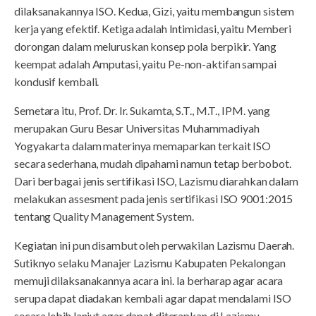
dilaksanakannya ISO. Kedua, Gizi, yaitu membangun sistem
kerja yang efektif. Ketiga adalah Intimidasi, yaitu Memberi
dorongan dalam meluruskan konsep pola berpikir. Yang
keempat adalah Amputasi, yaitu Pe-non-aktifan sampai
kondusif kembali.
Semetara itu, Prof. Dr. Ir. Sukamta, S.T., M.T., IPM. yang
merupakan Guru Besar Universitas Muhammadiyah
Yogyakarta dalam materinya memaparkan terkait ISO
secara sederhana, mudah dipahami namun tetap berbobot.
Dari berbagai jenis sertifikasi ISO, Lazismu diarahkan dalam
melakukan assesment pada jenis sertifikasi ISO 9001:2015
tentang Quality Management System.
Kegiatan ini pun disambut oleh perwakilan Lazismu Daerah.
Sutiknyo selaku Manajer Lazismu Kabupaten Pekalongan
memuji dilaksanakannya acara ini. Ia berharap agar acara
serupa dapat diadakan kembali agar dapat mendalami ISO
secara lebih lanjut agar dapat diterapkan di Lazismu.