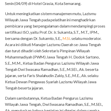
Senin (04/09) di Hotel Grasia, Kota Semarang.
Untuk meningkatkan sistem manajemen mutu, Lazismu
Wilayah Jawa Tengah pada pelatihan ini menghadirkan
pembicara yang berpengalaman dalam mendampingi proses
sertifikasi ISO, yaitu Prof. Dr. Ir. Sukamta, S.T., M.T., IPM.,
bersama dengan Dr. Sukamto, S.E.,
M.Si
. selaku moderator.
Acara ini diikuti Manajer Lazismu Daerah se-Jawa Tengah
dan turut dihadiri oleh Sekretaris Pimpinan Wilayah
Muhammadiyah (PWM) Jawa Tengah H. Dodok Sartono,
S.E., M.M., Ketua Badan Pengurus Lazismu Wilayah Jawa
Tengah Dwi Swasana Ramadhan, S.E., M.SEI., Ak. beserta
jajaran, serta Faris Shalahudin Zakiy, S.E., M.E., Ak. selaku
Ketua Dewan Pengawas Syariah Lazismu Wilayah Jawa
Tengah beserta jajaran.
Dalam sambutannya, Ketua Badan Pengurus Lazismu
Wilayah Jawa Tengah, Dwi Swasana Ramadhan, S.E., M.SEI.,
Ak. menuturkan bahwa kegiatan ini digelar dalam rangka