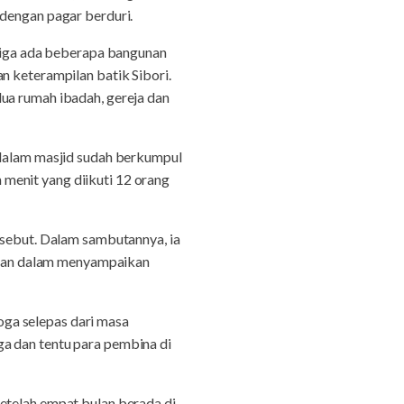
 dengan pagar berduri.
etiga ada beberapa bangunan
n keterampilan batik Sibori.
ua rumah ibadah, gereja dan
 dalam masjid sudah berkumpul
menit yang diikuti 12 orang
rsebut. Dalam sambutannya, ia
utan dalam menyampaikan
ga selepas dari masa
a dan tentu para pembina di
etelah empat bulan berada di