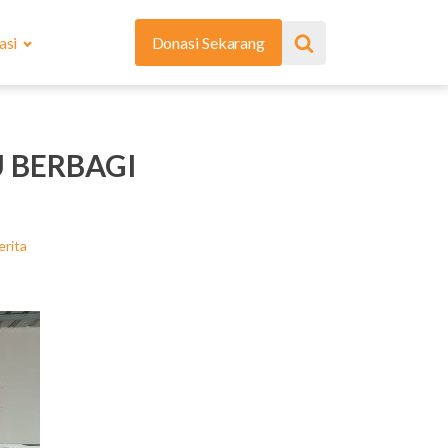
asi
Donasi Sekarang
 BERBAGI
erita