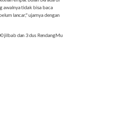
ng awalnya tidak bisa baca
belum lancar," ujarnya dengan
00 jilbab dan 3 dus RendangMu