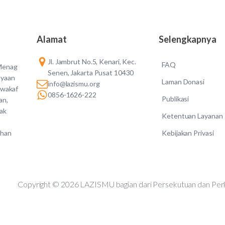
Alamat
Selengkapnya
Jl. Jambrut No.5, Kenari, Kec.
FAQ
 Menag
Senen, Jakarta Pusat 10430
ayaan
Laman Donasi
info@lazismu.org
 wakaf
0856-1626-222
Publikasi
an,
dak
Ketentuan Layanan
Kebijakan Privasi
ahan
Copyright © 2026 LAZISMU bagian dari Persekutuan d