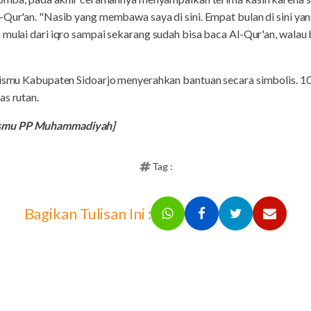
-Qur'an. "Nasib yang membawa saya di sini. Empat bulan di sini ya
 mulai dari iqro sampai sekarang sudah bisa baca Al-Qur'an, walau 
azismu Kabupaten Sidoarjo menyerahkan bantuan secara simbolis. 1
as rutan.
ismu PP Muhammadiyah]
Tag :
Bagikan Tulisan Ini :