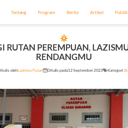
Tentang
Program
Berita
Artikel
Publik
I RUTAN PEREMPUAN, LAZISMU
RENDANGMU
itulis oleh
Lazismu Pusat
Ditulis pada
12 September 2023
Kategori :
B