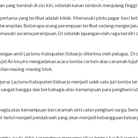
 yang tumbuh di sisi kiri, sebelah kanan tembok menjulang tinggi
 pertama yang terlihat adalah klinik. Memasuki pintu pagar besi k
keterampilan. Beberapa orang perempuan terlihat sedang mengerjaka
emasuki asrama perempuan. Di sebelah lapangan olah raga berdiri d
mbongan amil Lazismu Kabupaten Sidoarjo diterima oleh petugas. Di
id An Insyiro mengadakan acara lomba certum atau ceramah tujuh 
ilan masing-masing blok.
gurus Lazismu Kabupaten Sidoarjo menjadi salah satu juri lomba te
sangat bangga dan berbahagia atas kemampuan para penghuni r
hagia atas kemampuan berceramah ukti calon penghuni surga. Semo
tul-betul menjadi pendakwah yang akan menjadi kebanggaan keluarg
a lomba, pada akhir ceramahnya menyampaikan terima kasih karena s