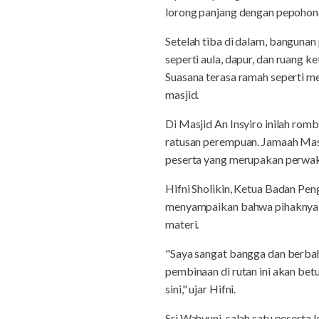
lorong panjang dengan pepohonan
Setelah tiba di dalam, bangunan
seperti aula, dapur, dan ruang 
Suasana terasa ramah seperti m
masjid.
Di Masjid An Insyiro inilah ro
ratusan perempuan. Jamaah Masj
peserta yang merupakan perwak
Hifni Sholikin, Ketua Badan Pen
menyampaikan bahwa pihaknya 
materi.
"Saya sangat bangga dan berba
pembinaan di rutan ini akan be
sini," ujar Hifni.
Sri Wahyuni, salah satu pesert