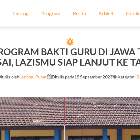
Tentang
Program
Berita
Artikel
Publik
PROGRAM BAKTI GURU DI JAWA
AI, LAZISMU SIAP LANJUT KE 
itulis oleh
Lazismu Pusat
Ditulis pada
15 September 2023
Kategori :
B