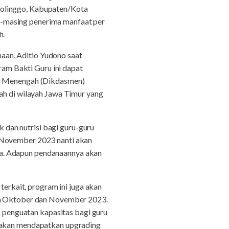
bolinggo, Kabupaten/Kota
g-masing penerima manfaat per
h.
aan, Aditio Yudono saat
am Bakti Guru ini dapat
dan Menengah (Dikdasmen)
 di wilayah Jawa Timur yang
dan nutrisi bagi guru-guru
n November 2023 nanti akan
ya. Adapun pendanaannya akan
terkait, program ini juga akan
lan Oktober dan November 2023.
penguatan kapasitas bagi guru
a akan mendapatkan upgrading