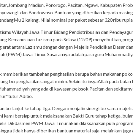
litar, Jombang Madiun, Ponorogo, Pacitan, Ngawi, Kabupaten Pro
anyuwangi, dan Bondowoso. Bantuan yang diberikan kepada masin
ndangMu 2 kaleng. Nilai nominal per paket sebesar 320 ribu rupia
zismu Wilayah Jawa Timur Bidang Pendistribusian dan Pendayagun
ng Kemanusiaan Lazismu pada Selasa (12/09) menyebutkan, progr
ng erat antara Lazismu dengan dengan Majelis Pendidikan Dasar 
h (PWM) Jawa Timur. Sasarannya adalah para guru Muhammadiyah
uk memberikan tambahan penghasilan berupa bahan makanan pokok 
g berpenghasilan sangat minim. Selain itu insyaAllah pada bula
Muhammadiyah yang ada di kawasan pelosok Pacitan dan sekitarn
r," tutur Aditio.
n berlanjut ke tahap tiga. Dengan menjalin sinergi bersama majelis 
ini kami bersiap untuk melaksanakan Bakti Guru tahap ketiga, bu
elis Dikdasmen PWM Jawa Timur akan dilaksanakan pula program 
ngga tidak hanya diberikan bantuan material saja, melainkan jug