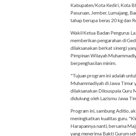
Kabupaten/Kota Kediri, Kota B
Pasuruan, Jember, Lumajang, B
tahap berupa beras 20 kg dan Re
Wakil Ketua Badan Pengurus La
memberikan pengarahan di Gedu
dilaksanakan berkat sinergi ya
Pimpinan Wilayah Muhammadiya
berpenghasilan minim.
"Tujuan program ini adalah unt
Muhammadiyah di Jawa Timur yan
dilaksanakan Diksuspala Guru 
didukung oleh Lazismu Jawa Timu
Program ini, sambung Aditio, aka
meningkatkan kualitas guru. "K
Harapannya nanti, bersama Maj
yang menerima Bakti Gurum sehi