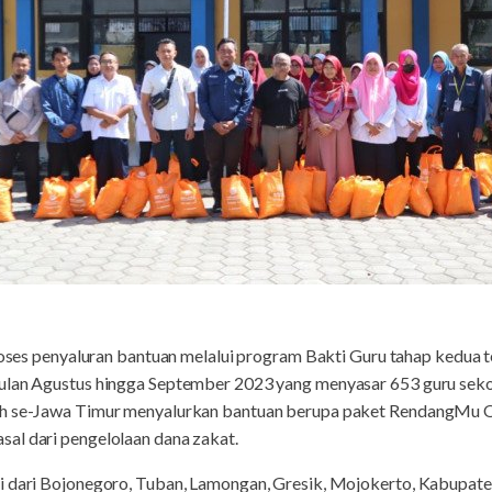
oses penyaluran bantuan melalui program Bakti Guru tahap kedua te
bulan Agustus hingga September 2023 yang menyasar 653 guru se
ah se-Jawa Timur menyalurkan bantuan berupa paket RendangMu 
al dari pengelolaan dana zakat.
i dari Bojonegoro, Tuban, Lamongan, Gresik, Mojokerto, Kabupat