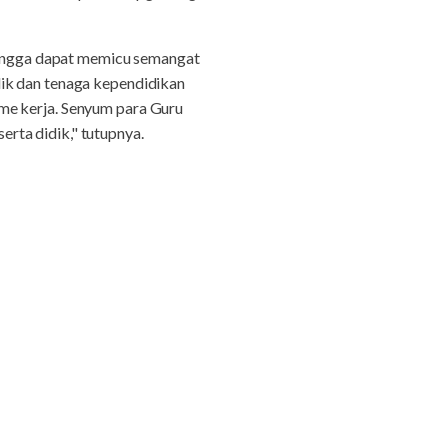
ehingga dapat memicu semangat
dik dan tenaga kependidikan
me kerja. Senyum para Guru
rta didik," tutupnya.