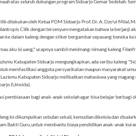
jamaah atas seluruh dukungan program Sidoarjo Gemar Sedekah. 
lik dilakukan oleh Ketua PDM Sidoarjo Prof. Dr. A. Dzo'ul Milal, M.
Filantropis Cilik dengan tersenyum mengatakan bahwa ia berjanji a
kkan ke dalam kaleng dengan stiker bergambar sepasang boneka lucu
ri mau aku isi uang," ucapnya sambil menimang-nimang kaleng Filanfro
l Lazismu Kabupaten Sidoarjo mengungkapkan, ada seribu kaleng "S
untuk memfasilitasi anggota persyarikatan maupun masyarakat um
, Lazismu Kabupaten Sidoarjo melibatkan mahasiswa yang magang 
arjo (Umsida).
i pembiasaan bagi anak-anak sekolah agar bisa belajar berbagi 
leng ini dikumpulkan sebulan sekali, kemudian dikelola dan disalu
ram Bakti Guru, untuk membantu biaya pendidikan anak-anak kuran