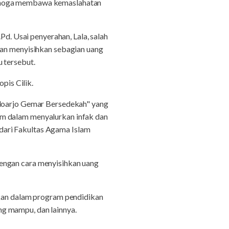
Semoga membawa kemaslahatan
Pd. Usai penyerahan, Lala, salah
kan menyisihkan sebagian uang
 tersebut.
pis Cilik.
idoarjo Gemar Bersedekah" yang
um dalam menyalurkan infak dan
dari Fakultas Agama Islam
dengan cara menyisihkan uang
rkan dalam program pendidikan
g mampu, dan lainnya.