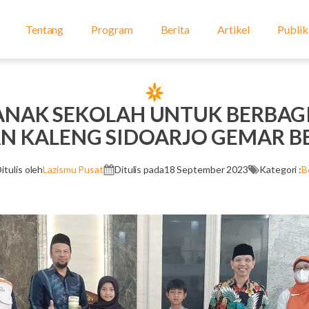
Tentang
Program
Berita
Artikel
Publik
ANAK SEKOLAH UNTUK BERBAGI
N KALENG SIDOARJO GEMAR B
itulis oleh
Lazismu Pusat
Ditulis pada
18 September 2023
Kategori :
B