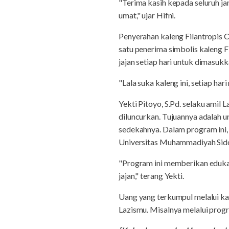
"Terima kasih kepada seluruh 
umat," ujar Hifni.
Penyerahan kaleng Filantropis Ci
satu penerima simbolis kaleng 
jajan setiap hari untuk dimasu
"Lala suka kaleng ini, setiap ha
Yekti Pitoyo, S.Pd. selaku ami
diluncurkan. Tujuannya adalah 
sedekahnya. Dalam program ini
Universitas Muhammadiyah Sido
"Program ini memberikan edukas
jajan," terang Yekti.
Uang yang terkumpul melalui ka
Lazismu. Misalnya melalui prog