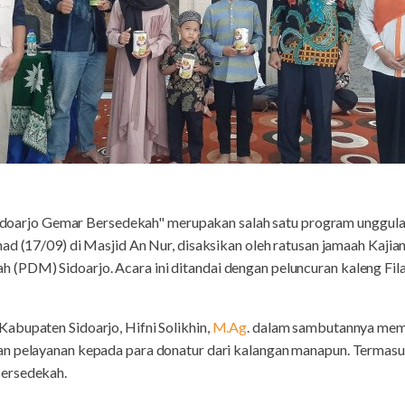
idoarjo Gemar Bersedekah" merupakan salah satu program unggula
ad (17/09) di Masjid An Nur, disaksikan oleh ratusan jamaah Kajia
PDM) Sidoarjo. Acara ini ditandai dengan peluncuran kaleng Fila
abupaten Sidoarjo, Hifni Solikhin,
M.Ag
. dalam sambutannya me
an pelayanan kepada para donatur dari kalangan manapun. Termas
ersedekah.