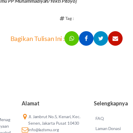
smu PP Muhammadiyah/Yekti Pitoyo]
Tag :
Bagikan Tulisan Ini :
Alamat
Selengkapnya
Jl. Jambrut No.5, Kenari, Kec.
FAQ
 Menag
Senen, Jakarta Pusat 10430
ayaan
Laman Donasi
info@lazismu.org
 wakaf