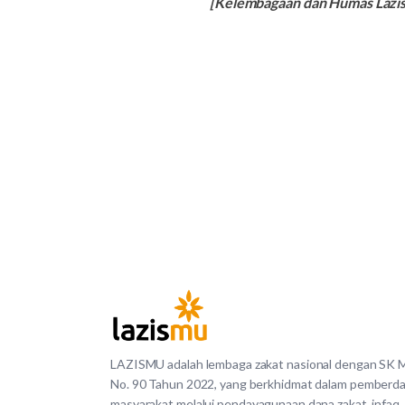
[Kelembagaan dan Humas Lazi
LAZISMU adalah lembaga zakat nasional dengan SK
No. 90 Tahun 2022, yang berkhidmat dalam pemberd
masyarakat melalui pendayagunaan dana zakat, infaq,