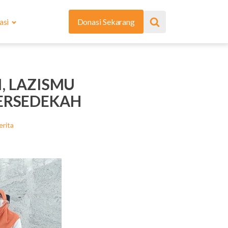
asi
Donasi Sekarang
, LAZISMU
ERSEDEKAH
erita