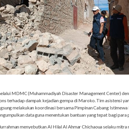
lalui MDMC (Muhammadiyah Disaster Management Center) deng
ons terhadap dampak kejadian gempa di Maroko. Tim asistensi ya
langsung melakukan koordinasi bersama Pimpinan Cabang Istime
ngumpulkan data guna menentukan bantuan yang tepat bagi para p
rrahman menyebutkan Al Hilal Al Ahmar Chichaoua selaku mitra