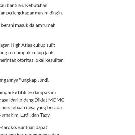
au bantuan. Kebutuhan
, dan perlengkapan musim dingin.
um berani masuk dalam rumah
ngan High Atlas cukup sulit
 yang terdampak cukup jauh
rintah otoritas lokal kesulitan
angannya," ungkap Jundi.
ampai ke titik terdampak ini
 berasal dari bidang Diklat MDMC
ane, sebuah desa yang berada
rhakim, Lutfi, dan Taqy.
Maroko. Bantuan dapat
tas yang harus mengungsi dan