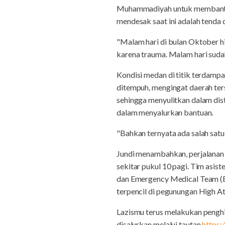
Muhammadiyah untuk membantu 
mendesak saat ini adalah tenda d
"Malam hari di bulan Oktober h
karena trauma. Malam hari sudah
Kondisi medan di titik terdampa
ditempuh, mengingat daerah ters
sehingga menyulitkan dalam dist
dalam menyalurkan bantuan.
"Bahkan ternyata ada salah satu
Jundi menambahkan, perjalanan me
sekitar pukul 10 pagi. Tim asis
dan Emergency Medical Team (
terpencil di pegunungan High A
Lazismu terus melakukan peng
disalurkan melalui tautan
https: