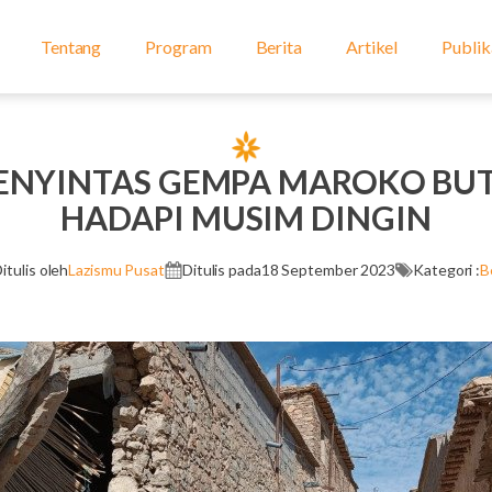
Tentang
Program
Berita
Artikel
Publik
PENYINTAS GEMPA MAROKO BU
HADAPI MUSIM DINGIN
itulis oleh
Lazismu Pusat
Ditulis pada
18 September 2023
Kategori :
B