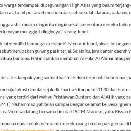
warga terdampak di pegunungan High Atlas yang belum terjangk
arurat, toilet portabel, mushola darurat, sekolah darurat, pakaian
ingga akhir musim dingin itu dingin sekali, sementara mereka bel
 lumayan menggigit dinginnya," terang Jundi.
k ini memiliki tantangan tersendiri. Menurut Jundi, akses ke pegunu
ebut merupakan gunung pasir terjal. Selain itu, jarak antar daerah
ribusi bantuan. Hal ini bahkan membuat Al Hilal Al Ahmar atau peme
 desa terdampak yang sampai hari ini belum terpenuhi kebutuhan p
nuju lokasi dimulai sejak dini hari sekitar pukul 01.30 dan baru s
tensi yang terdiri dari Wahyu Pristiawan Buntoro dan Al Afik yang
EMT) Muhammadiyah telah sampai dengan selamat ke Desa Igherm
tlas. Mereka datang bersama tim dari PCIM Maroko, yaitu Risyan Nu
himpunan dana untuk membantu mereka yang terdampak gempa di 
//lazismu.org/gempamaroko
guna meringankan penderitaan penyin