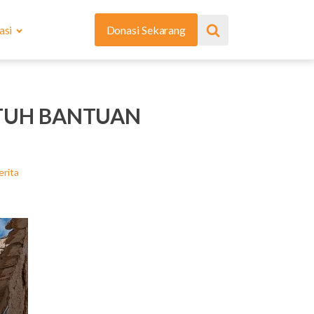
asi
Donasi Sekarang
TUH BANTUAN
erita