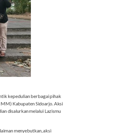
ik kepedulian berbagai pihak
IMM) Kabupaten Sidoarjo. Aksi
an disalurkan melalui Lazismu
aiman menyebutkan, aksi