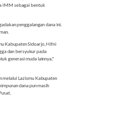
ota IMM sebagai bentuk
adakan penggalangan dana ini.
iman.
mu Kabupaten Sidoarjo, Hifni
gga dan bersyukur pada
tuk generasi muda lainnya,"
an melalui Lazismu Kabupaten
himpunan dana pun masih
Pusat.