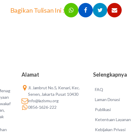
Bagikan Tulisan Ini :
Alamat
Selengkapnya
Jl. Jambrut No.5, Kenari, Kec.
FAQ
 Menag
Senen, Jakarta Pusat 10430
ayaan
Laman Donasi
info@lazismu.org
 wakaf
0856-1626-222
Publikasi
an,
dak
Ketentuan Layanan
Kebijakan Privasi
ahan