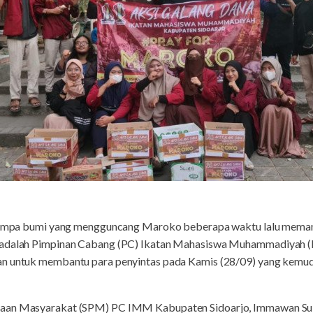
mpa bumi yang mengguncang Maroko beberapa waktu lalu memant
 adalah Pimpinan Cabang (PC) Ikatan Mahasiswa Muhammadiyah (
n untuk membantu para penyintas pada Kamis (28/09) yang kemudi
yaan Masyarakat (SPM) PC IMM Kabupaten Sidoarjo, Immawan Sul