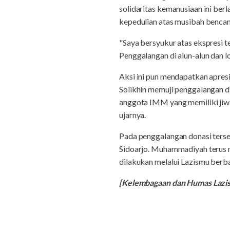
solidaritas kemanusiaan ini be
kepedulian atas musibah bencan
"Saya bersyukur atas ekspresi
Penggalangan di alun-alun dan 
Aksi ini pun mendapatkan apres
Solikhin memuji penggalangan 
anggota IMM yang memiliki jiwa 
ujarnya.
Pada penggalangan donasi terse
Sidoarjo. Muhammadiyah terus
dilakukan melalui Lazismu berba
[Kelembagaan dan Humas Lazi