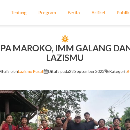
Tentang
Program
Berita
Artikel
Publik
MPA MAROKO, IMM GALANG DA
LAZISMU
itulis oleh
Lazismu Pusat
Ditulis pada
28 September 2023
Kategori :
B