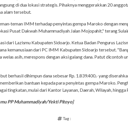
rlangsung di dua lokasi strategis. Pihaknya menggerakkan 20 angg
a alam tersebut.
 teman-teman IMM terhadap penyintas gempa Maroko dengan meng
lokasi Pusat Dakwah Muhammadiyah Jalan Mojopahit," terang Sula
iasi dari Lazismu Kabupaten Sidoarjo. Ketua Badan Pengurus Lazis
dana kemanusiaan dari PC IMM Kabupaten Sidoarjo tersebut. "Ban
welas asih, merespons dengan aksi galang dana. Patut dicontoh un
but berhasil dihimpun dana sebesar Rp. 1.839.400,- yang diserahk
 memberikan bantuan kepada para penyintas gempa Maroko. Peng
gai tingkatan, mulai dari Kantor Layanan, Daerah, Wilayah, hingga 
smu PP Muhammadiyah/Yekti Pitoyo]
Tag :