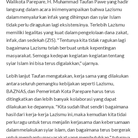
Walikota Parepare, H. Muhammad Taufan Pawe yang hadir
langsung dalam acara ini menyampaikan bahwa Lazismu
dalam menyalurkan infak yang dihimpun dan syiar Islam
tidak perlu diragukan lagi eksistensinya. Terlebih Lazismu
memiliki legalitas yang kuat dalam pengelolaan dana zakat,
infak, dan sedekah (ZIS). "Tentunya kita tidak ragukan lagi
bagaimana Lazismu telah berbuat untuk kepentingan
masyarakat. Semoga kedepan kegiatan-kegiatan tentang
syiar Islam ini bisa terus digalakkan," ujarnya.
Lebih lanjut Taufan mengatakan, kerja sama yang dilakukan
antara seluruh pemangku kebijakan seperti Lazismu,
BAZNAS, dan Pemerintah Kota Parepare harus terus
ditingkatkan dan lebih banyak kolaborasi yang dapat
dilakukan ke depannya. "Kita sudah lihat sendiri bagaimana
hasil dari kerja-kerja Lazismu ini, maka kemudian kita tidai
perlu ragu untuk terus menjalin kerjasama dan kebersamaan
dalam melakukan syiar islam, dan bagaimana terus bergerak
untuk membantu masyarakat yang membutuhkan," tuturnya.