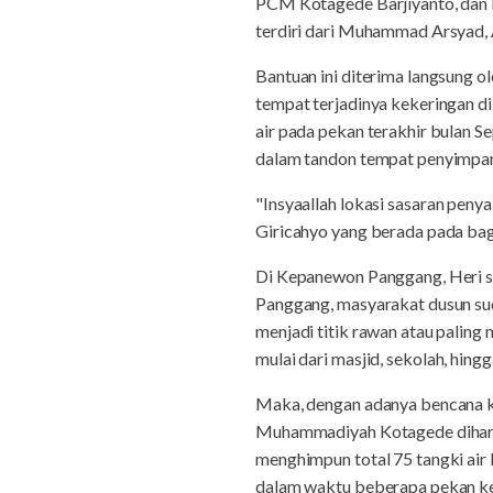
PCM Kotagede Barjiyanto, dan 
terdiri dari Muhammad Arsyad, 
Bantuan ini diterima langsung 
tempat terjadinya kekeringan d
air pada pekan terakhir bulan S
dalam tandon tempat penyimpan
"Insyaallah lokasi sasaran peny
Giricahyo yang berada pada bag
Di Kepanewon Panggang, Heri s
Panggang, masyarakat dusun sud
menjadi titik rawan atau paling 
mulai dari masjid, sekolah, hingg
Maka, dengan adanya bencana ke
Muhammadiyah Kotagede diharapka
menghimpun total 75 tangki air
dalam waktu beberapa pekan ke