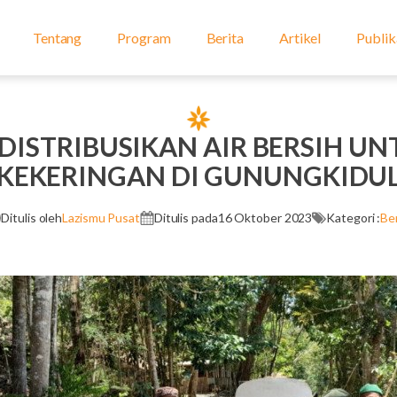
Tentang
Program
Berita
Artikel
Publik
DISTRIBUSIKAN AIR BERSIH UN
KEKERINGAN DI GUNUNGKIDU
Ditulis oleh
Lazismu Pusat
Ditulis pada
16 Oktober 2023
Kategori :
Ber