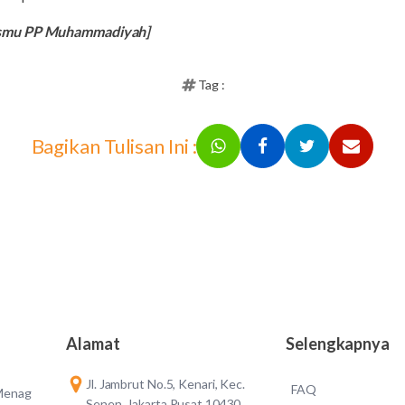
ismu PP Muhammadiyah]
Tag :
Bagikan Tulisan Ini :
Alamat
Selengkapnya
Jl. Jambrut No.5, Kenari, Kec.
FAQ
 Menag
Senen, Jakarta Pusat 10430