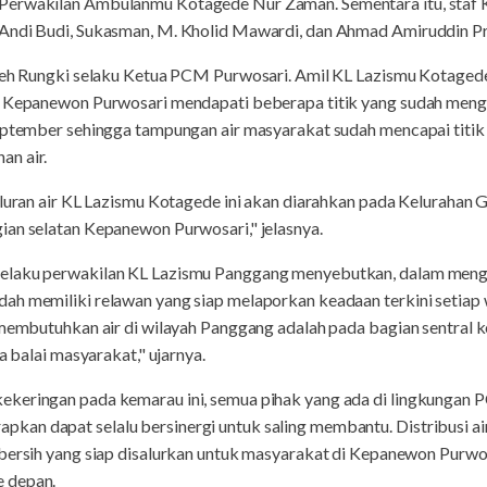
Perwakilan Ambulanmu Kotagede Nur Zaman. Sementara itu, staf 
Andi Budi, Sukasman, M. Kholid Mawardi, dan Ahmad Amiruddin Pr
oleh Rungki selaku Ketua PCM Purwosari. Amil KL Lazismu Kotaged
i Kepanewon Purwosari mendapati beberapa titik yang sudah meng
eptember sehingga tampungan air masyarakat sudah mencapai titik t
an air.
aluran air KL Lazismu Kotagede ini akan diarahkan pada Kelurahan 
ian selatan Kepanewon Purwosari," jelasnya.
elaku perwakilan KL Lazismu Panggang menyebutkan, dalam menga
ah memiliki relawan yang siap melaporkan keadaan terkini setiap
membutuhkan air di wilayah Panggang adalah pada bagian sentral keg
a balai masyarakat," ujarnya.
keringan pada kemarau ini, semua pihak yang ada di lingkungan P
n dapat selalu bersinergi untuk saling membantu. Distribusi air 
 bersih yang siap disalurkan untuk masyarakat di Kepanewon Pur
 depan.