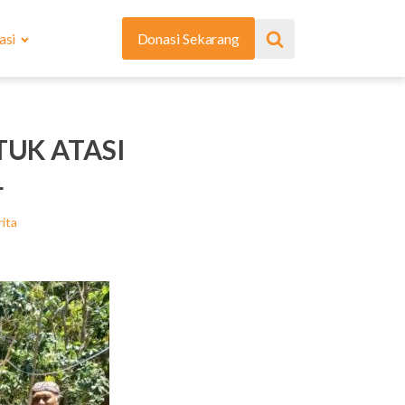
asi
Donasi Sekarang
TUK ATASI
L
ita