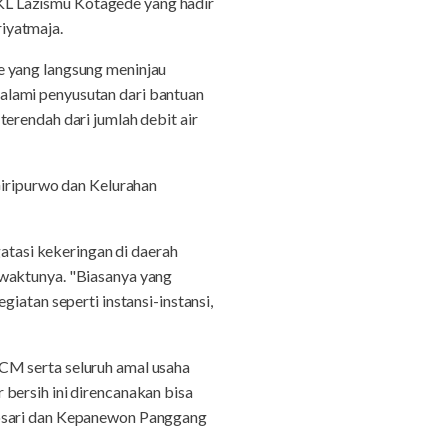
KL Lazismu Kotagede yang hadir
iyatmaja.
e yang langsung meninjau
alami penyusutan dari bantuan
erendah dari jumlah debit air
Giripurwo dan Kelurahan
tasi kekeringan di daerah
 waktunya. "Biasanya yang
iatan seperti instansi-instansi,
CM serta seluruh amal usaha
bersih ini direncanakan bisa
wosari dan Kepanewon Panggang