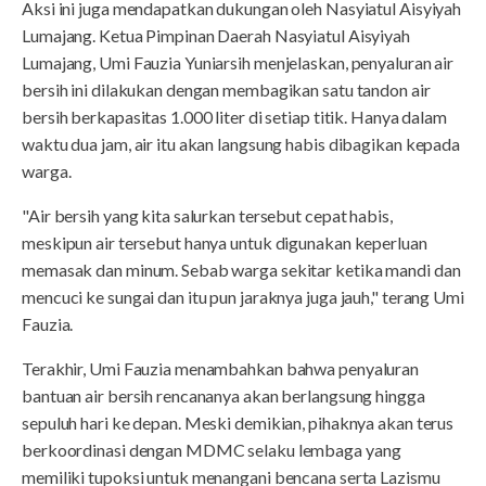
Aksi ini juga mendapatkan dukungan oleh Nasyiatul Aisyiyah
Lumajang. Ketua Pimpinan Daerah Nasyiatul Aisyiyah
Lumajang, Umi Fauzia Yuniarsih menjelaskan, penyaluran air
bersih ini dilakukan dengan membagikan satu tandon air
bersih berkapasitas 1.000 liter di setiap titik. Hanya dalam
waktu dua jam, air itu akan langsung habis dibagikan kepada
warga.
"Air bersih yang kita salurkan tersebut cepat habis,
meskipun air tersebut hanya untuk digunakan keperluan
memasak dan minum. Sebab warga sekitar ketika mandi dan
mencuci ke sungai dan itu pun jaraknya juga jauh," terang Umi
Fauzia.
Terakhir, Umi Fauzia menambahkan bahwa penyaluran
bantuan air bersih rencananya akan berlangsung hingga
sepuluh hari ke depan. Meski demikian, pihaknya akan terus
berkoordinasi dengan MDMC selaku lembaga yang
memiliki tupoksi untuk menangani bencana serta Lazismu