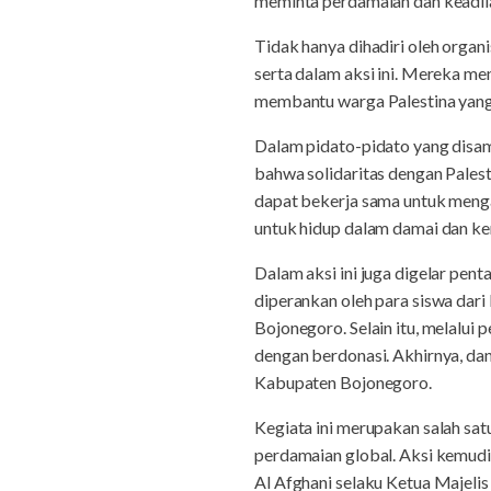
meminta perdamaian dan keadi
Tidak hanya dihadiri oleh orga
serta dalam aksi ini. Mereka m
membantu warga Palestina yang
Dalam pidato-pidato yang dis
bahwa solidaritas dengan Pales
dapat bekerja sama untuk menga
untuk hidup dalam damai dan k
Dalam aksi ini juga digelar pen
diperankan oleh para siswa 
Bojonegoro. Selain itu, melalui 
dengan berdonasi. Akhirnya, dan
Kabupaten Bojonegoro.
Kegiata ini merupakan salah sa
perdamaian global. Aksi kemudi
Al Afghani selaku Ketua Majeli