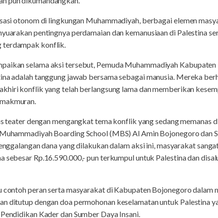
lan pun dikumandangkan.
nisasi otonom di lingkungan Muhammadiyah, berbagai elemen masy
enyuarakan pentingnya perdamaian dan kemanusiaan di Palestina se
 terdampak konflik.
ampaikan selama aksi tersebut, Pemuda Muhammadiyah Kabupate
tina adalah tanggung jawab bersama sebagai manusia. Mereka berha
khiri konflik yang telah berlangsung lama dan memberikan kesem
emakmuran.
tas teater dengan mengangkat tema konflik yang sedang memanas di
dari Muhammadiyah Boarding School (MBS) Al Amin Bojonegor
penggalangan dana yang dilakukan dalam aksi ini, masyarakat sangat
a sebesar Rp.16.590.000,- pun terkumpul untuk Palestina dan disal
tu contoh peran serta masyarakat di Kabupaten Bojonegoro dalam 
an ditutup dengan doa permohonan keselamatan untuk Palestina y
s Pendidikan Kader dan Sumber Daya Insani.