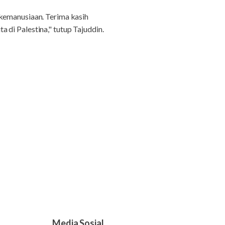
 kemanusiaan. Terima kasih
di Palestina," tutup Tajuddin.
Media Sosial