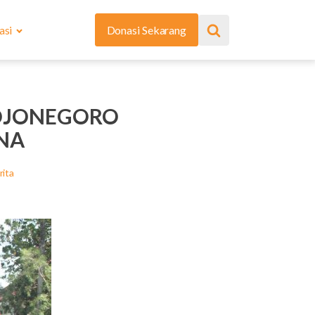
asi
Donasi Sekarang
OJONEGORO
NA
rita