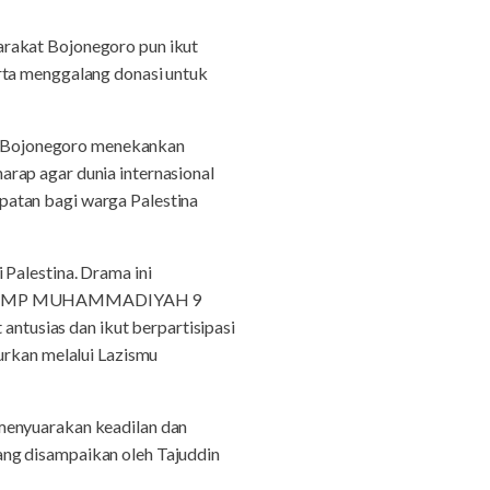
arakat Bojonegoro pun ikut
rta menggalang donasi untuk
n Bojonegoro menekankan
rap agar dunia internasional
patan bagi warga Palestina
 Palestina. Drama ini
o dan SMP MUHAMMADIYAH 9
 antusias dan ikut berpartisipasi
urkan melalui Lazismu
menyuarakan keadilan dan
ang disampaikan oleh Tajuddin