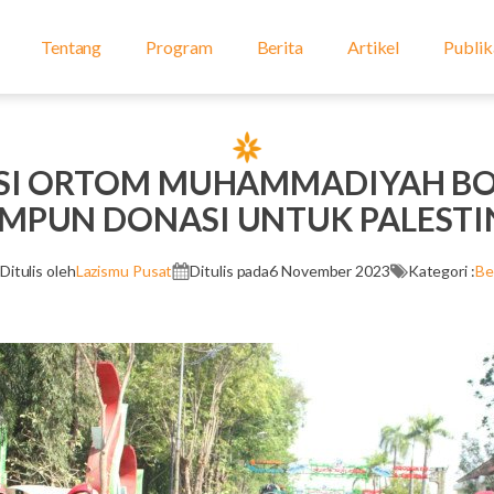
Tentang
Program
Berita
Artikel
Publik
SI ORTOM MUHAMMADIYAH B
IMPUN DONASI UNTUK PALESTI
Ditulis oleh
Lazismu Pusat
Ditulis pada
6 November 2023
Kategori :
Be