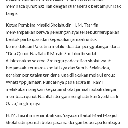
membaca qunut nazillah dengan suara serak bercampur isak
tangis.
Ketua Pembina Masjid Sholahudin H. M. Tasrifin
menyampaikan bahwa pelelangan syal tersebut merupakan
bentuk partisipasi dan kepedulian jamaah untuk
kemerdekaan Palestina melalui doa dan penggalangan dana.
"Doa Qunut Nazilah di Masjid Sholahudin sudah
dilaksanakan selama 2 minggu pada setiap sholat wajib
berjamaah, terutama sholat Isya dan Subuh. Selain doa,
gerakan penggalangan dana juga dilakukan melalui group
WhatsApp jamaah. Puncaknya pada acara ini, kami
melakukan rangkain kegiatan sholat jamaah Subuh dengan
membaca qunut Nazillah dengan menghadirkan Syeikh asli
Gaza," ungkapnya.
H. M. Tasrifin menambahkan, Yayasan Baitul Maal Masjid
Sholahudin pernah bekerja sama dengan beberapa lembaga