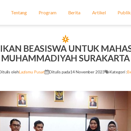
Tentang
Program
Berita
Artikel
Publik
IKAN BEASISWA UNTUK MAHAS
MUHAMMADIYAH SURAKARTA
Ditulis oleh
Lazismu Pusat
Ditulis pada
14 November 2023
Kategori :
Be