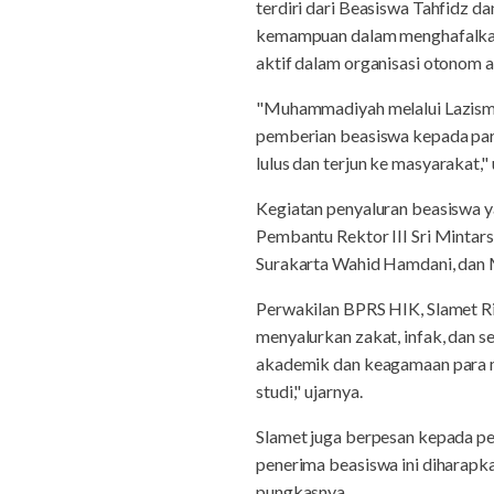
terdiri dari Beasiswa Tahfidz 
kemampuan dalam menghafalkan 
aktif dalam organisasi otonom
"Muhammadiyah melalui Lazismu 
pemberian beasiswa kepada par
lulus dan terjun ke masyarakat,"
Kegiatan penyaluran beasiswa ya
Pembantu Rektor III Sri Mintar
Surakarta Wahid Hamdani, dan
Perwakilan BPRS HIK, Slamet Ri
menyalurkan zakat, infak, dan
akademik dan keagamaan para m
studi," ujarnya.
Slamet juga berpesan kepada p
penerima beasiswa ini diharapk
pungkasnya.