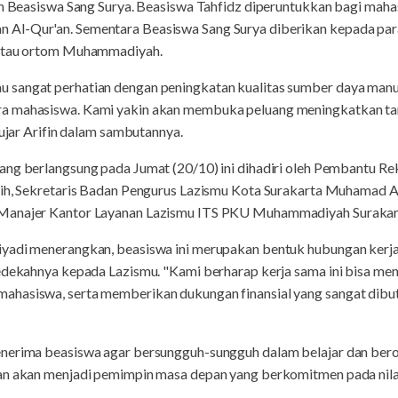
dan Beasiswa Sang Surya. Beasiswa Tahfidz diperuntukkan bagi maha
Al-Qur'an. Sementara Beasiswa Sang Surya diberikan kepada para
 atau ortom Muhammadiyah.
sangat perhatian dengan peningkatan kualitas sumber daya manusi
a mahasiswa. Kami yakin akan membuka peluang meningkatkan tara
 ujar Arifin dalam sambutannya.
ng berlangsung pada Jumat (20/10) ini dihadiri oleh Pembantu Rek
sih, Sekretaris Badan Pengurus Lazismu Kota Surakarta Muhamad A
 Manajer Kantor Layanan Lazismu ITS PKU Muhammadiyah Surakar
yadi menerangkan, beasiswa ini merupakan bentuk hubungan kerja
 sedekahnya kepada Lazismu. "Kami berharap kerja sama ini bisa 
ahasiswa, serta memberikan dukungan finansial yang sangat dibu
enerima beasiswa agar bersungguh-sungguh dalam belajar dan ber
an akan menjadi pemimpin masa depan yang berkomitmen pada nilai