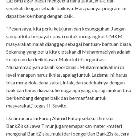
Lazismu agar dapat mengelola dana zakat, infak, dan
sedekah dengan sebaik-baiknya. Harapannya, program ini
dapat berkembang dengan baik.
"Pesan saya, kita perlu kejujuran dan kesungguhan. Jangan
sampai kita berpayah-payah untuk mengangkat UMKM
masyarakat malah dianggap sebagai bantuan-bantuan biasa.
Sekarang yang perlu kita ciptakan di Muhammadiyah adalah
kejujuran dan keikhlasan. Maka inti di organisasi
Muhammadiyah adalah koordinasi. Muhammadiyah ini di
level manapun harus ikhlas, apalagi untuk Lazismu ini, harus
bisa mengelola dana zakat, infak, dan sedekahnya dengan
baik dan harus diawasi. Semoga apa yang diprogramkan bisa
berkembang dengan baik dan bermanfaat untuk
masyarakat," tegas H. Suwito.
Dalam acara ini Faruq Ahmad Futaqi selaku Direktur
BankZiska Jawa Timur juga memaparkan materi-materi
mengenai BankZiska, mulai dari pengertian BankZiska, cara