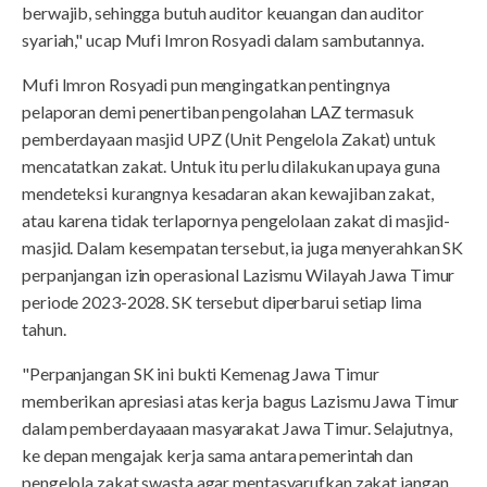
berwajib, sehingga butuh auditor keuangan dan auditor
syariah," ucap Mufi Imron Rosyadi dalam sambutannya.
Mufi Imron Rosyadi pun mengingatkan pentingnya
pelaporan demi penertiban pengolahan LAZ termasuk
pemberdayaan masjid UPZ (Unit Pengelola Zakat) untuk
mencatatkan zakat. Untuk itu perlu dilakukan upaya guna
mendeteksi kurangnya kesadaran akan kewajiban zakat,
atau karena tidak terlapornya pengelolaan zakat di masjid-
masjid. Dalam kesempatan tersebut, ia juga menyerahkan SK
perpanjangan izin operasional Lazismu Wilayah Jawa Timur
periode 2023-2028. SK tersebut diperbarui setiap lima
tahun.
"Perpanjangan SK ini bukti Kemenag Jawa Timur
memberikan apresiasi atas kerja bagus Lazismu Jawa Timur
dalam pemberdayaaan masyarakat Jawa Timur. Selajutnya,
ke depan mengajak kerja sama antara pemerintah dan
pengelola zakat swasta agar mentasyarufkan zakat jangan