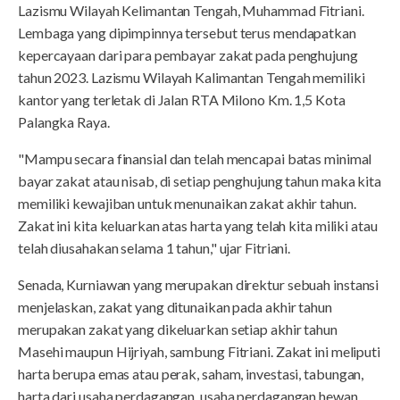
Lazismu Wilayah Kelimantan Tengah, Muhammad Fitriani.
Lembaga yang dipimpinnya tersebut terus mendapatkan
kepercayaan dari para pembayar zakat pada penghujung
tahun 2023. Lazismu Wilayah Kalimantan Tengah memiliki
kantor yang terletak di Jalan RTA Milono Km. 1,5 Kota
Palangka Raya.
"Mampu secara finansial dan telah mencapai batas minimal
bayar zakat atau nisab, di setiap penghujung tahun maka kita
memiliki kewajiban untuk menunaikan zakat akhir tahun.
Zakat ini kita keluarkan atas harta yang telah kita miliki atau
telah diusahakan selama 1 tahun," ujar Fitriani.
Senada, Kurniawan yang merupakan direktur sebuah instansi
menjelaskan, zakat yang ditunaikan pada akhir tahun
merupakan zakat yang dikeluarkan setiap akhir tahun
Masehi maupun Hijriyah, sambung Fitriani. Zakat ini meliputi
harta berupa emas atau perak, saham, investasi, tabungan,
harta dari usaha perdagangan, usaha perdagangan hewan