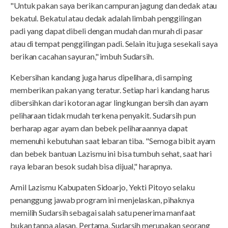
"Untuk pakan saya berikan campuran jagung dan dedak atau
bekatul. Bekatul atau dedak adalah limbah penggilingan
padi yang dapat dibeli dengan mudah dan murah di pasar
atau di tempat penggilingan padi. Selain itu juga sesekali saya
berikan cacahan sayuran," imbuh Sudarsih.
Kebersihan kandang juga harus dipelihara, di samping
memberikan pakan yang teratur. Setiap hari kandang harus
dibersihkan dari kotoran agar lingkungan bersih dan ayam
peliharaan tidak mudah terkena penyakit. Sudarsih pun
berharap agar ayam dan bebek peliharaannya dapat
memenuhi kebutuhan saat lebaran tiba. "Semoga bibit ayam
dan bebek bantuan Lazismu ini bisa tumbuh sehat, saat hari
raya lebaran besok sudah bisa dijual," harapnya.
Amil Lazismu Kabupaten Sidoarjo, Yekti Pitoyo selaku
penanggung jawab program ini menjelaskan, pihaknya
memilih Sudarsih sebagai salah satu penerima manfaat
bukan tanpa alasan. Pertama, Sudarsih merupakan seorang