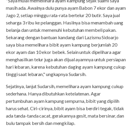
"Saya mulai memellihara ayam kampung sejak suami saya
masih ada. Awalnya dulu punya ayam Babon 7 ekor dan ayam
Jago 2, setiap minggu rata-rata bertelur 20 butir. Saya jual
seharga 3 ribu ke pelanggan. Hasilnya bisa menambah uang
belanja dan untuk memenuhi kebutuhan membeli pakan.
Sekarang dengan bantuan kandang dari Lazismu Sidoarjo
saya bisa memelihara bibit ayam kampung berjumlah 20
ekor ayam dan 10 ekor bebek. Selain untuk dipelihara agar
menghasilkan telur juga akan dijual ayamnya untuk persiapan
hari lebaran, karena kebutuhan daging ayam kampung cukup
tinggi saat lebaran," ungkapnya Sudarsih.
Sejatinya, lanjut Sudarsih, memelihara ayam kampung cukup
sederhana. Hanya dibutuhkan ketelatenan. Agar
pertumbuhan ayam kampung sempurna, bibit yang dipilih
harus sehat. Ciri-cirinya, bibit ayam bisa berdiri tegak, tidak
ada tanda-tanda cacat, gerakannya gesit, mata bersinar, dan
bulu tampak bersih dan mengkilap.