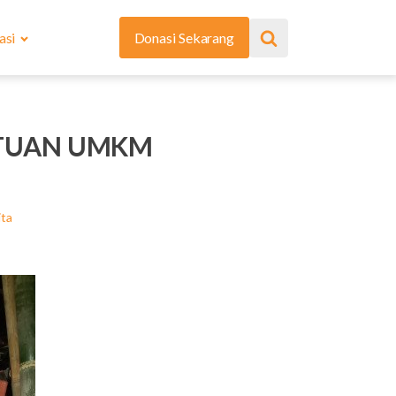
asi
Donasi Sekarang
NTUAN UMKM
ita