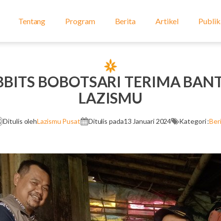
Tentang
Program
Berita
Artikel
Publik
BBITS BOBOTSARI TERIMA BA
LAZISMU
Ditulis oleh
Lazismu Pusat
Ditulis pada
13 Januari 2024
Kategori :
Ber