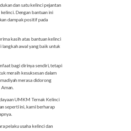
ukan dan satu kelinci pejantan
kelinci. Dengan bantuan ini
akan dampak positif pada
ima kasih atas bantuan kelinci
di langkah awal yang baik untuk
at bagi dirinya sendiri, tetapi
tuk meraih kesuksesan dalam
mmadiyah merasa didorong
s Aman.
rdayaan UMKM Ternak Kelinci
n seperti ini, kami berharap
apnya.
pelaku usaha kelinci dan