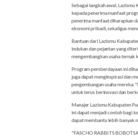
Sebagai langkah awal, Lazismu 
kepada penerima manfaat program
penerima manfaat diharapkan da
ekonomi pribadi, sekaligus m
Bantuan dari Lazismu Kabupaten
indukan dan pejantan yang diter
mengembangkan usaha ternak ke
Program pemberdayaan ini dihar
juga dapat menginspirasi dan 
pengembangan usaha mereka. "D
untuk terus berinovasi dan be
Manajer Lazismu Kabupaten Pu
ini dapat menjadi contoh bagi k
dapat membantu lebih banyak m
"FASCHO RABBITS BOBOTSARI" d