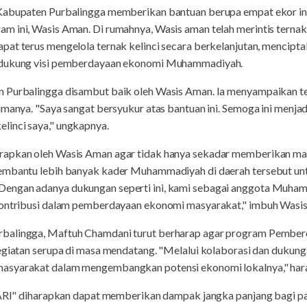
Kabupaten Purbalingga memberikan bantuan berupa empat ekor ind
 ini, Wasis Aman. Di rumahnya, Wasis aman telah merintis ternak 
pat terus mengelola ternak kelinci secara berkelanjutan, mencipt
endukung visi pemberdayaan ekonomi Muhammadiyah.
 Purbalingga disambut baik oleh Wasis Aman. Ia menyampaikan ter
imanya. "Saya sangat bersyukur atas bantuan ini. Semoga ini menja
linci saya," ungkapnya.
apkan oleh Wasis Aman agar tidak hanya sekadar memberikan manfa
membantu lebih banyak kader Muhammadiyah di daerah tersebut un
engan adanya dukungan seperti ini, kami sebagai anggota Muha
rkontribusi dalam pemberdayaan ekonomi masyarakat," imbuh Wasi
rbalingga, Maftuh Chamdani turut berharap agar program Pembe
egiatan serupa di masa mendatang. "Melalui kolaborasi dan dukunga
asyarakat dalam mengembangkan potensi ekonomi lokalnya," har
iharapkan dapat memberikan dampak jangka panjang bagi para 