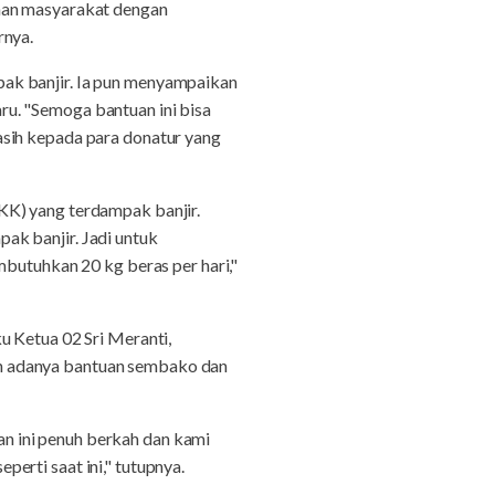
uhan masyarakat dengan
rnya.
ak banjir. Ia pun menyampaikan
u. "Semoga bantuan ini bisa
asih kepada para donatur yang
KK) yang terdampak banjir.
ak banjir. Jadi untuk
mbutuhkan 20 kg beras per hari,"
u Ketua 02 Sri Meranti,
n adanya bantuan sembako dan
n ini penuh berkah dan kami
erti saat ini," tutupnya.