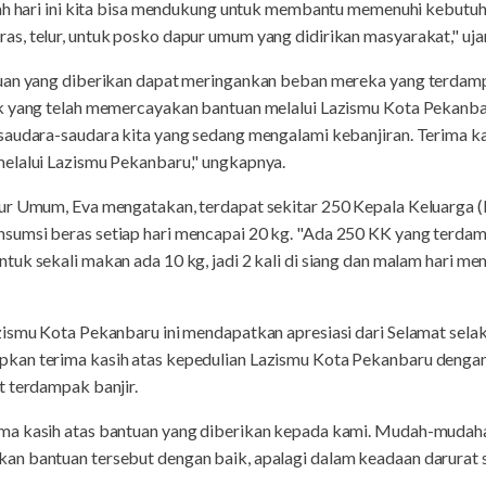
lah hari ini kita bisa mendukung untuk membantu memenuhi kebut
s, telur, untuk posko dapur umum yang didirikan masyarakat," uja
tuan yang diberikan dapat meringankan beban mereka yang terdamp
k yang telah memercayakan bantuan melalui Lazismu Kota Pekanbar
saudara-saudara kita yang sedang mengalami kebanjiran. Terima k
elalui Lazismu Pekanbaru," ungkapnya.
ur Umum, Eva mengatakan, terdapat sekitar 250 Kepala Keluarga (
umsi beras setiap hari mencapai 20 kg. "Ada 250 KK yang terdamp
uk sekali makan ada 10 kg, jadi 2 kali di siang dan malam hari me
ismu Kota Pekanbaru ini mendapatkan apresiasi dari Selamat selak
kan terima kasih atas kepedulian Lazismu Kota Pekanbaru denga
t terdampak banjir.
ma kasih atas bantuan yang diberikan kepada kami. Mudah-mudaha
 bantuan tersebut dengan baik, apalagi dalam keadaan darurat sep