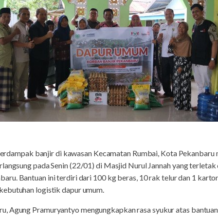
terdampak banjir di kawasan Kecamatan Rumbai, Kota Pekanbaru 
langsung pada Senin (22/01) di Masjid Nurul Jannah yang terletak d
u. Bantuan ini terdiri dari 100 kg beras, 10 rak telur dan 1 karto
kebutuhan logistik dapur umum.
u, Agung Pramuryantyo mengungkapkan rasa syukur atas bantuan y