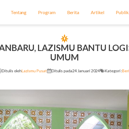
Tentang
Program
Berita
Artikel
Publik
KANBARU, LAZISMU BANTU LOGI
UMUM
Ditulis oleh
Lazismu Pusat
Ditulis pada
24 Januari 2024
Kategori :
Ber