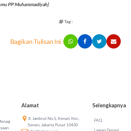
ismu PP Muhammadiyah]
Tag :
Bagikan Tulisan Ini :
Alamat
Selengkapnya
Jl. Jambrut No.5, Kenari, Kec.
FAQ
 Menag
Senen, Jakarta Pusat 10430
ayaan
Laman Donasi