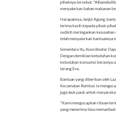
pihaknya tersebut. "Alhamdulil
menyalurkan bahan makanan bera
Harapannya, lanjut Agung, ban
terima kasih kepada pihak-piha
sedikit meringankan kesusahan 
telah menyalurkan bantuannya m
Sementara itu, Koordinator Dap
Dengan demikian kebutuhan kons
kebutuhan konsumsi berasnya unt
terang Eva.
Bantuan yang diberikan oleh Laz
Kecamatan Rumbai. Ia mengucap
juga lauk pauk untuk masyaraka
"Kami mengucapkan ribuan teri
yang menerima bisa memanfaatkan