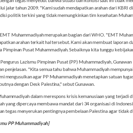
gan tegas menyebut bahwa situasi dan kondisi saat ini tidak m
i jalur tahun 2009. "Kami sudah mendapatkan arahan dari KBRI d
kondisi politik terkini yang tidak memungkinkan tim kesehatan Mu
a EMT Muhammadiyah merupakan bagian dari WHO. "EMT Muham
atkan arahan terkait hal tersebut. Kami akan membuat laporan da
impinan Pusat Muhammadiyah. Sebaiknya kita tunggu kebijakan 
an Pengurus Lazismu Pimpinan Pusat (PP) Muhammadiyah, Gunawan H
n penjelasan. "Kita semua tahu bahwa Muhammadiyah mempunyai t
Kami mengusulkan agar PP Muhammadiyah menetapkan satuan tugas 
butnya dengan Desk Palestina," sebut Gunawan.
Muhammadiyah dalam merespons krisis kemanusiaan yang terjadi di
yang dipercaya membawa mandat dari 34 organisasi di Indonesia
ngan tegas menyerukan pentingnya pembelaan Palestina agar tidak dij
ismu PP Muhammadiyah]