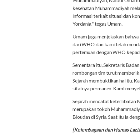
Muhammadiyah, Naibul Umam den
kesehatan Muhammadiyah melalu
informasi terkait situasi dan 
Yordania," tegas Umam.
Umam juga menjelaskan bahw
dari WHO dan kami telah mendap
pertemuan dengan WHO kepada P
Sementara itu, Sekretaris Bad
rombongan tim turut memberika
Sejarah membuktikan hal itu. 
sifatnya permanen. Kami menye
Sejarah mencatat keterlibatan 
merupakan tokoh Muhammadiyah 
Bloudan di Syria. Saat itu ia de
[Kelembagaan dan Humas Laz