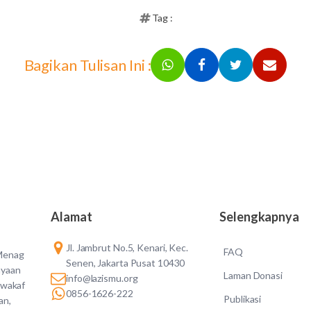
Tag :
Bagikan Tulisan Ini :
Alamat
Selengkapnya
Jl. Jambrut No.5, Kenari, Kec.
FAQ
 Menag
Senen, Jakarta Pusat 10430
ayaan
Laman Donasi
info@lazismu.org
 wakaf
0856-1626-222
Publikasi
an,