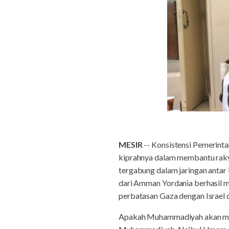
MESIR
-- Konsistensi Pemerint
kiprahnya dalam membantu raky
tergabung dalam jaringan anta
dari Amman Yordania berhasil ma
perbatasan Gaza dengan Israel d
Apakah Muhammadiyah akan men