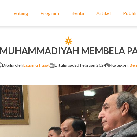
Tentang
Program
Berita
Artikel
Publik
I MUHAMMADIYAH MEMBELA PA
Ditulis oleh
Lazismu Pusat
Ditulis pada
3 Februari 2024
Kategori :
Ber