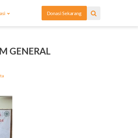
asi
Donasi Sekarang
UM GENERAL
ita