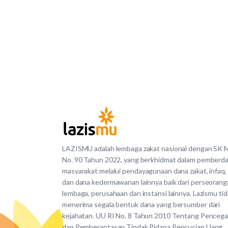
LAZISMU adalah lembaga zakat nasional dengan SK
No. 90 Tahun 2022, yang berkhidmat dalam pemberd
masyarakat melalui pendayagunaan dana zakat, infaq,
dan dana kedermawanan lainnya baik dari perseorang
lembaga, perusahaan dan instansi lainnya. Lazismu ti
menerima segala bentuk dana yang bersumber dari
kejahatan. UU RI No. 8 Tahun 2010 Tentang Penceg
dan Pemberantasan Tindak Pidana Pencucian Uang