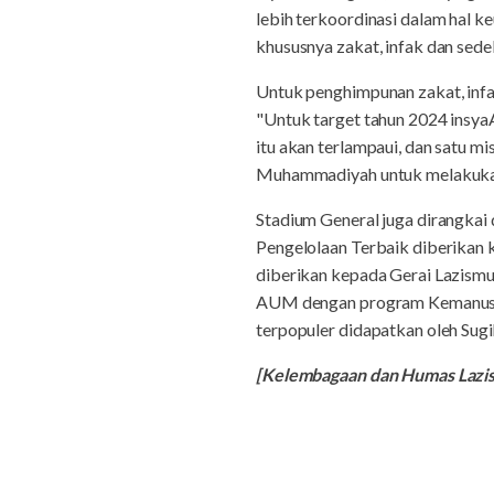
lebih terkoordinasi dalam hal 
khususnya zakat, infak dan sed
Untuk penghimpunan zakat, infak
"Untuk target tahun 2024 insyaA
itu akan terlampaui, dan satu m
Muhammadiyah untuk melakukan k
Stadium General juga dirangkai
Pengelolaan Terbaik diberika
diberikan kepada Gerai Lazism
AUM dengan program Kemanusiaan
terpopuler didapatkan oleh Sug
[Kelembagaan dan Humas Laz