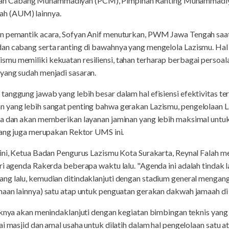
n Cabang Muhammadiyah (PCM), Pimpinan Ranting Muhammadiya
h (AUM) lainnya.
an pemantik acara, Sofyan Anif menuturkan, PWM Jawa Tengah sa
an cabang serta ranting di bawahnya yang mengelola Lazismu. Hal
mu memiliki kekuatan resiliensi, tahan terharap berbagai perso
yang sudah menjadi sasaran.
anggung jawab yang lebih besar dalam hal efisiensi efektivitas te
 yang lebih sangat penting bahwa gerakan Lazismu, pengelolaan La
ua dan akan memberikan layanan jaminan yang lebih maksimal untu
yang juga merupakan Rektor UMS ini.
ini, Ketua Badan Pengurus Lazismu Kota Surakarta, Reynal Falah me
ri agenda Rakerda beberapa waktu lalu. "Agenda ini adalah tindak l
g lalu, kemudian ditindaklanjuti dengan stadium general mengangk
aan lainnya) satu atap untuk penguatan gerakan dakwah jamaah di K
haknya akan menindaklanjuti dengan kegiatan bimbingan teknis ya
ai masjid dan amal usaha untuk dilatih dalam hal pengelolaan satu 