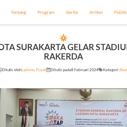
Tentang
Program
Berita
Artikel
Publik
OTA SURAKARTA GELAR STADI
RAKERDA
Ditulis oleh
Lazismu Pusat
Ditulis pada
8 Februari 2024
Kategori :
Ber