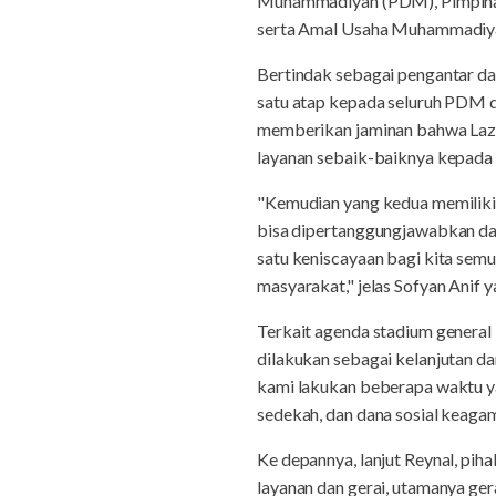
Muhammadiyah (PDM), Pimpina
serta Amal Usaha Muhammadiya
Bertindak sebagai pengantar d
satu atap kepada seluruh PDM d
memberikan jaminan bahwa Lazis
layanan sebaik-baiknya kepada 
"Kemudian yang kedua memiliki t
bisa dipertanggungjawabkan dan
satu keniscayaan bagi kita sem
masyarakat," jelas Sofyan Anif 
Terkait agenda stadium general 
dilakukan sebagai kelanjutan da
kami lakukan beberapa waktu yan
sedekah, dan dana sosial keagam
Ke depannya, lanjut Reynal, pi
layanan dan gerai, utamanya ger