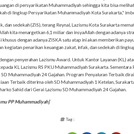
keuangan di persyarikatan Muhammadiyah sehingga kita bisa meliha
ekah di lingkup Persyarikatan Muhammadiyah Kota Surakarta," imb
, dan sedekah (ZIS), terang Reynal, Lazismu Kota Surakarta memato
llah kita menargetkan 6,1 miliar dan insyaAllah dengan adanya stra
isi khusus dengan adanya ZISKA satu atap ini akan memberikan pay
egiatan penarikan keuangan zakat, infak, dan sedekah di lingkup
 dengan penyerahan Lazismu Award. Untuk Kantor Layanan (KL) at
n kepada KL Lazismu RS PKU Muhammadiyah Surakarta. Sementara
u SD Muhammadiyah 24 Gajahan. Program Penyaluran Terbaik dirai
 Terbaik diterima oleh SD Muhammadiyah 1 Ketelan, Surakarta. T
iharko Sahid dari Gerai Lazismu SD Muhammadiyah 24 Gajahan.
ismu PP Muhammadiyah]
Tag :