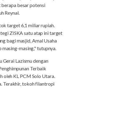
t berapa besar potensi
uh Reynal.
k target 6,1 miliar rupiah.
tegi ZISKA satu atap ini target
ung bagi masjid, Amal Usaha
 masing-masing," tutupnya.
au Gerai Lazismu dengan
 Penghimpunan Terbaik
h oleh KL PCM Solo Utara.
erakhir, tokoh filantropi