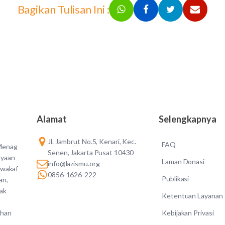
Bagikan Tulisan Ini :
Alamat
Selengkapnya
Jl. Jambrut No.5, Kenari, Kec.
FAQ
 Menag
Senen, Jakarta Pusat 10430
ayaan
Laman Donasi
info@lazismu.org
 wakaf
0856-1626-222
Publikasi
an,
dak
Ketentuan Layanan
Kebijakan Privasi
ahan