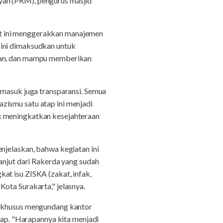
h (PRM), pengurus masjid
at ini menggerakkan manajemen
 ini dimaksudkan untuk
alan, dan mampu memberikan
rmasuk juga transparansi. Semua
zismu satu atap ini menjadi
k meningkatkan kesejahteraan
njelaskan, bahwa kegiatan ini
anjut dari Rakerda yang sudah
at isu ZISKA (zakat, infak,
ota Surakarta," jelasnya.
ng khusus mengundang kantor
atap. "Harapannya kita menjadi