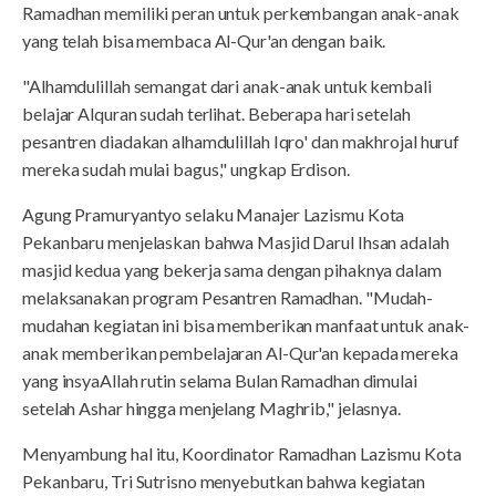
Ramadhan memiliki peran untuk perkembangan anak-anak
yang telah bisa membaca Al-Qur'an dengan baik.
"Alhamdulillah semangat dari anak-anak untuk kembali
belajar Alquran sudah terlihat. Beberapa hari setelah
pesantren diadakan alhamdulillah Iqro' dan makhrojal huruf
mereka sudah mulai bagus," ungkap Erdison.
Agung Pramuryantyo selaku Manajer Lazismu Kota
Pekanbaru menjelaskan bahwa Masjid Darul Ihsan adalah
masjid kedua yang bekerja sama dengan pihaknya dalam
melaksanakan program Pesantren Ramadhan. "Mudah-
mudahan kegiatan ini bisa memberikan manfaat untuk anak-
anak memberikan pembelajaran Al-Qur'an kepada mereka
yang insyaAllah rutin selama Bulan Ramadhan dimulai
setelah Ashar hingga menjelang Maghrib," jelasnya.
Menyambung hal itu, Koordinator Ramadhan Lazismu Kota
Pekanbaru, Tri Sutrisno menyebutkan bahwa kegiatan