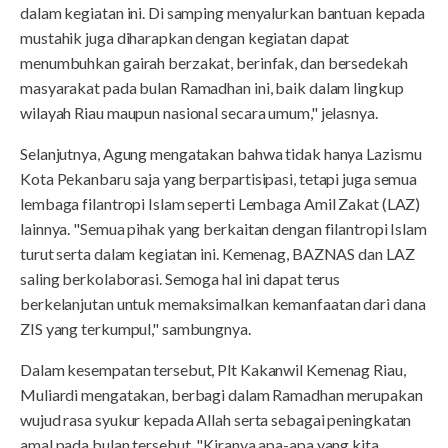
dalam kegiatan ini. Di samping menyalurkan bantuan kepada
mustahik juga diharapkan dengan kegiatan dapat
menumbuhkan gairah berzakat, berinfak, dan bersedekah
masyarakat pada bulan Ramadhan ini, baik dalam lingkup
wilayah Riau maupun nasional secara umum," jelasnya.
Selanjutnya, Agung mengatakan bahwa tidak hanya Lazismu
Kota Pekanbaru saja yang berpartisipasi, tetapi juga semua
lembaga filantropi Islam seperti Lembaga Amil Zakat (LAZ)
lainnya. "Semua pihak yang berkaitan dengan filantropi Islam
turut serta dalam kegiatan ini. Kemenag, BAZNAS dan LAZ
saling berkolaborasi. Semoga hal ini dapat terus
berkelanjutan untuk memaksimalkan kemanfaatan dari dana
ZIS yang terkumpul," sambungnya.
Dalam kesempatan tersebut, Plt Kakanwil Kemenag Riau,
Muliardi mengatakan, berbagi dalam Ramadhan merupakan
wujud rasa syukur kepada Allah serta sebagai peningkatan
amal pada bulan tersebut. "Kiranya apa-apa yang kita