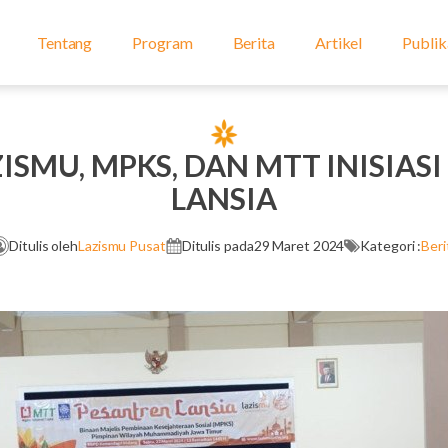
Tentang
Program
Berita
Artikel
Publik
ZISMU, MPKS, DAN MTT INISIAS
LANSIA
Ditulis oleh
Lazismu Pusat
Ditulis pada
29 Maret 2024
Kategori :
Beri