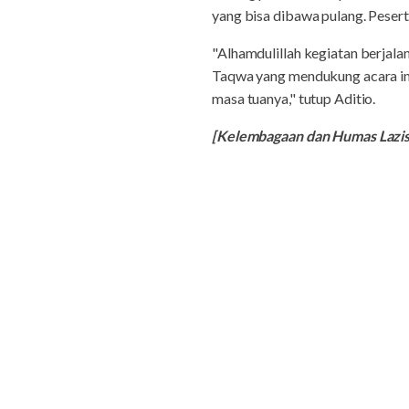
yang bisa dibawa pulang. Pesert
"Alhamdulillah kegiatan berjala
Taqwa yang mendukung acara ini
masa tuanya," tutup Aditio.
[Kelembagaan dan Humas Laz