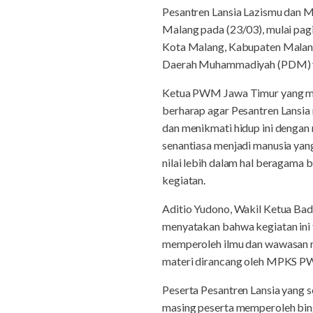
Pesantren Lansia Lazismu dan M
Malang pada (23/03), mulai pagi
Kota Malang, Kabupaten Malang
Daerah Muhammadiyah (PDM) ya
Ketua PWM Jawa Timur yang me
berharap agar Pesantren Lansia 
dan menikmati hidup ini dengan 
senantiasa menjadi manusia yan
nilai lebih dalam hal beragama 
kegiatan.
Aditio Yudono, Wakil Ketua Ba
menyatakan bahwa kegiatan ini 
memperoleh ilmu dan wawasan m
materi dirancang oleh MPKS PWM
Peserta Pesantren Lansia yang s
masing peserta memperoleh bing