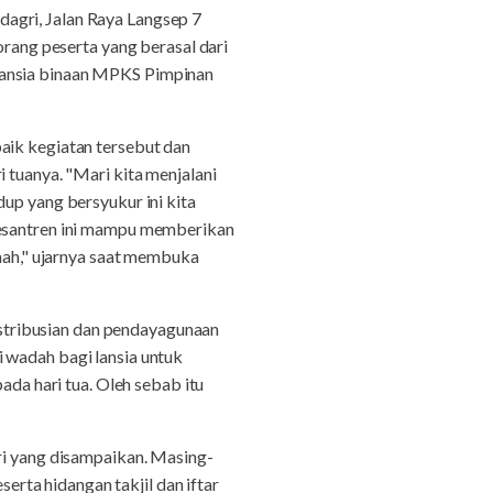
agri, Jalan Raya Langsep 7
orang peserta yang berasal dari
Lansia binaan MPKS Pimpinan
k kegiatan tersebut dan
 tuanya. "Mari kita menjalani
up yang bersyukur ini kita
 pesantren ini mampu memberikan
imah," ujarnya saat membuka
stribusian dan pendayagunaan
 wadah bagi lansia untuk
a hari tua. Oleh sebab itu
ri yang disampaikan. Masing-
rta hidangan takjil dan iftar