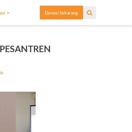
asi
Donasi Sekarang
I PESANTREN
ta