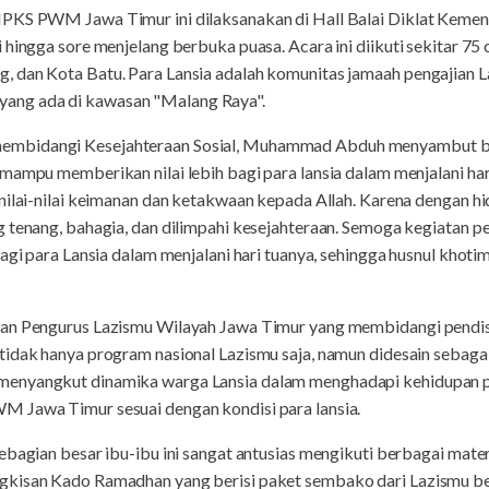
PKS PWM Jawa Timur ini dilaksanakan di Hall Balai Diklat Kemend
 hingga sore menjelang berbuka puasa. Acara ini diikuti sekitar 75 
, dan Kota Batu. Para Lansia adalah komunitas jamaah pengajian 
ng ada di kawasan "Malang Raya".
mbidangi Kesejahteraan Sosial, Muhammad Abduh menyambut bai
mampu memberikan nilai lebih bagi para lansia dalam menjalani hari
nilai-nilai keimanan dan ketakwaan kepada Allah. Karena dengan hid
g tenang, bahagia, dan dilimpahi kesejahteraan. Semoga kegiatan
bagi para Lansia dalam menjalani hari tuanya, sehingga husnul khot
dan Pengurus Lazismu Wilayah Jawa Timur yang membidangi pendi
tidak hanya program nasional Lazismu saja, namun didesain sebagai
enyangkut dinamika warga Lansia dalam menghadapi kehidupan pad
 Jawa Timur sesuai dengan kondisi para lansia.
ebagian besar ibu-ibu ini sangat antusias mengikuti berbagai mate
kisan Kado Ramadhan yang berisi paket sembako dari Lazismu bese