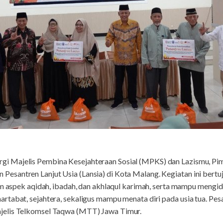
nergi Majelis Pembina Kesejahteraan Sosial (MPKS) dan Lazismu,
santren Lanjut Usia (Lansia) di Kota Malang. Kegiatan ini bertu
am aspek aqidah, ibadah, dan akhlaqul karimah, serta mampu mengide
tabat, sejahtera, sekaligus mampu menata diri pada usia tua. Pesan
jelis Telkomsel Taqwa (MTT) Jawa Timur.