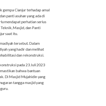
 gempa Cianjur terhadap amal
an panti asuhan yang ada di
lu mendapat perhatian serius
eknik, Masjid, dan Panti
r saat itu.
madiyah tersebut. Dalam
ah yang hadir dan melihat
abilitasi dan rekonstruksi.
onstruksi pada 23 Juli 2023
emastikan bahwa bantuan
k. Di Masjid Mujahidin yang
emugaran tangga masjid yang
 guru.