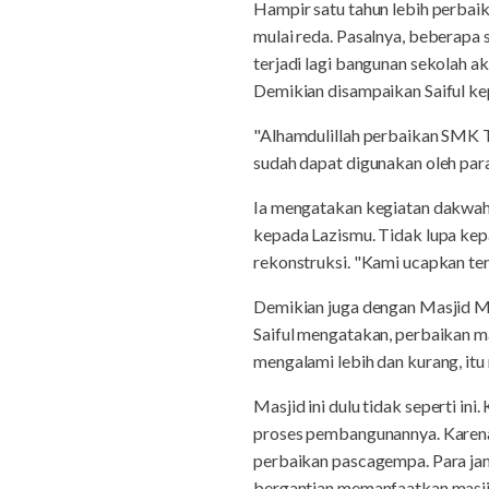
Hampir satu tahun lebih perbaik
mulai reda. Pasalnya, beberapa
terjadi lagi bangunan sekolah ak
Demikian disampaikan Saiful ke
"Alhamdulillah perbaikan SMK Te
sudah dapat digunakan oleh par
Ia mengatakan kegiatan dakwah 
kepada Lazismu. Tidak lupa ke
rekonstruksi. "Kami ucapkan ter
Demikian juga dengan Masjid Mu
Saiful mengatakan, perbaikan ma
mengalami lebih dan kurang, itu 
Masjid ini dulu tidak seperti 
proses pembangunannya. Karena 
perbaikan pascagempa. Para jam
bergantian memanfaatkan masji