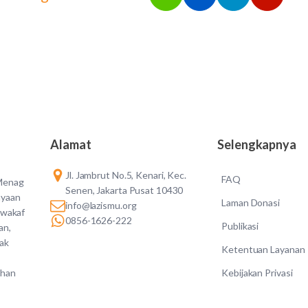
Alamat
Selengkapnya
Jl. Jambrut No.5, Kenari, Kec.
FAQ
 Menag
Senen, Jakarta Pusat 10430
ayaan
Laman Donasi
info@lazismu.org
 wakaf
0856-1626-222
Publikasi
an,
dak
Ketentuan Layanan
Kebijakan Privasi
ahan