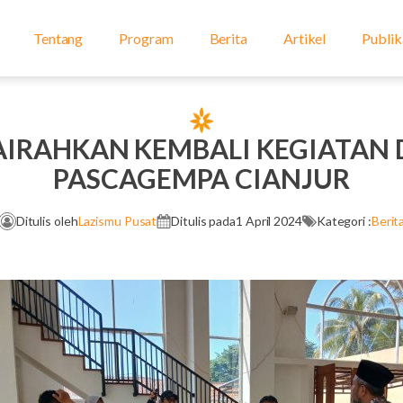
Tentang
Program
Berita
Artikel
Publik
IRAHKAN KEMBALI KEGIATAN
PASCAGEMPA CIANJUR
Ditulis oleh
Lazismu Pusat
Ditulis pada
1 April 2024
Kategori :
Berit