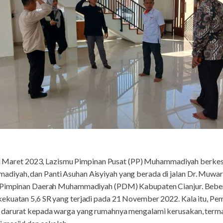
l Maret 2023, Lazismu Pimpinan Pusat (PP) Muhammadiyah berke
iyah, dan Panti Asuhan Aisyiyah yang berada di jalan Dr. Muwar
n Pimpinan Daerah Muhammadiyah (PDM) Kabupaten Cianjur. Beber
ekuatan 5,6 SR yang terjadi pada 21 November 2022. Kala itu, Pe
 darurat kepada warga yang rumahnya mengalami kerusakan, term