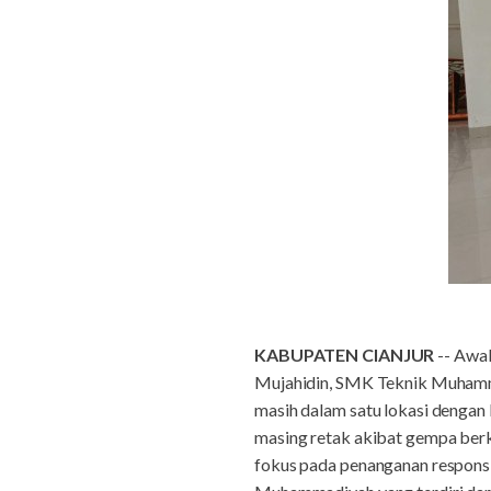
KABUPATEN CIANJUR
-- Awa
Mujahidin, SMK Teknik Muhammad
masih dalam satu lokasi denga
masing retak akibat gempa berk
fokus pada penanganan respons