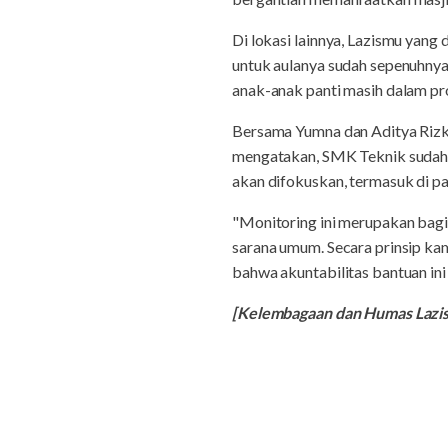
Di lokasi lainnya, Lazismu yang
untuk aulanya sudah sepenuhnya
anak-anak panti masih dalam pro
Bersama Yumna dan Aditya Rizki
mengatakan, SMK Teknik sudah 10
akan difokuskan, termasuk di pan
"Monitoring ini merupakan bag
sarana umum. Secara prinsip ka
bahwa akuntabilitas bantuan in
[Kelembagaan dan Humas Laz