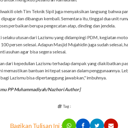
 diwakili oleh Tim Teknik Sipil juga menyaksikan langsung bahwa pa
 dipugar dan dibangun kembali. Sementara itu, tinggal dua unit r
ses perbaikan berupa pengecatan atap, dinding dan jendela.
 selaku utusan dari Lazismu yang didampingi PDM, kegiatan motorin
0 persen selesai. Adapun Masjid Mujahidin juga sudah selesai, ha
ti asuhan agar bisa segera selesai.
ian dari kepedulian Lazismu terhadap dampak yang diakibatkan pa
mi memastikan bantuan ini tepat sasaran dalam penggunaannya. Leb
i bagi Lazismu bisa dipertanggung jawabkan," imbuhnya.
ismu PP Muhammadiyah/Nazhori Author]
Tag :
Bagikan Tulisan Ini :