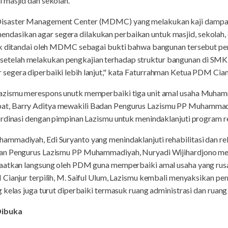
 masjid dan sekolah.
isaster Management Center (MDMC) yang melakukan kaji dampak
sikan agar segera dilakukan perbaikan untuk masjid, sekolah, d
ak ditandai oleh MDMC sebagai bukti bahwa bangunan tersebut per
elah melakukan pengkajian terhadap struktur bangunan di SMK T
gera diperbaiki lebih lanjut," kata Faturrahman Ketua PDM Cianju
azismu merespons unutk memperbaiki tiga unit amal usaha Muham
t, Barry Aditya mewakili Badan Pengurus Lazismu PP Muhammadiy
rdinasi dengan pimpinan Lazismu untuk menindaklanjuti program reh
mmadiyah, Edi Suryanto yang menindaklanjuti rehabilitasi dan rek
dan Pengurus Lazismu PP Muhammadiyah, Nuryadi Wijihardjono m
aatkan langsung oleh PDM guna memperbaiki amal usaha yang rusa
 Cianjur terpilih, M. Saiful Ulum, Lazismu kembali menyaksikan p
 kelas juga turut diperbaiki termasuk ruang administrasi dan ruang
Dibuka