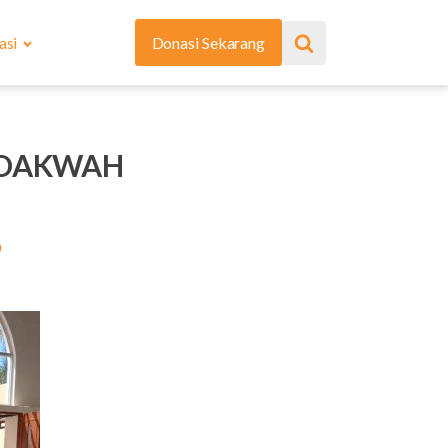
asi
Donasi Sekarang
 DAKWAH
a