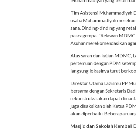
Muhammadiyah yang terdiri dari
Tim Asistensi Muhammadiyah D
usaha Muhammadiyah merekomenda
sana. Dinding-dinding yang ret
pascagempa. "Relawan MDMC set
Asuhan merekomendasikan agar se
Atas saran dan kajian MDMC, L
pertemuan dengan PDM setempa
langsung lokasinya turut berkoo
Direktur Utama Lazismu PP Muha
bersama dengan Sekretaris Ba
rekonstruksi akan dapat dimanf
juga disaksikan oleh Ketua PDM
akan diperbaiki. Beberapa ruang
Masjid dan Sekolah Kembali 