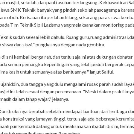
an masjid, sekolah, dan panti asuhan berlangsung. Kekhawatiran Sai
 siswa SMK Teknik banyak yang pindah sekolah pascagempa karena 
an roboh. Kerisauan itu perlahan hilang, sekarang para siswa kembal
pada Tim Teknik Sipil Lazismu yang melaksanakan monitoring pad
knik sudah selesai lebih dahulu. Ruang guru, ruang administrasi, 
a siswa dan siswi," pungkasnya dengan nada gembira.
di sini kembali bergairah, dan tentu saja ini atas dukungan dona
pada semua pemangku kepentingan yang telah peduli bergerak cep
ima kasih untuk semuanya atas bantuannya," lanjut Saiful.
jahiddin, dua tangga yang dulu mengalami rusak parah sudah layak 
sjid ini telah sesuai dengan perencanaan. "Meski dalam praktiknya
masih dalam tahap wajar," jelasnya.
ini. Konstruksinya berubah setelah mendapat bantuan dari lembaga 
konstruksi yang lumayan tinggi, tentu saja ada beberapa kerumita
aah pun kembali datang untuk meaksanakan ibadah di sini, termas
d untuk mengikuti pesantran Ramadhan.