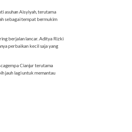
nti asuhan Aisyiyah, terutama
umah sebagai tempat bermukim
g berjalan lancar. Aditya Rizki
nya perbaikan kecil saja yang
scagempa Cianjur terutama
ih jauh lagi untuk memantau