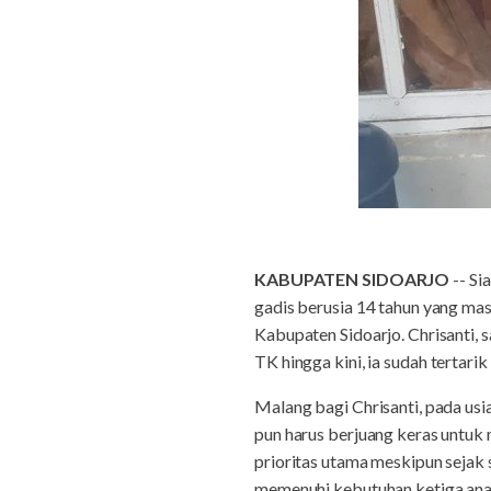
KABUPATEN SIDOARJO
-- Si
gadis berusia 14 tahun yang m
Kabupaten Sidoarjo. Chrisanti, s
TK hingga kini, ia sudah tertarik
Malang bagi Chrisanti, pada usia
pun harus berjuang keras untuk
prioritas utama meskipun sejak
memenuhi kebutuhan ketiga ana