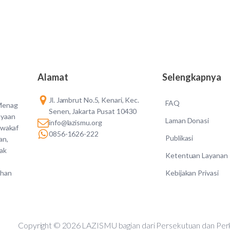
Alamat
Selengkapnya
Jl. Jambrut No.5, Kenari, Kec.
FAQ
 Menag
Senen, Jakarta Pusat 10430
ayaan
Laman Donasi
info@lazismu.org
 wakaf
0856-1626-222
Publikasi
an,
dak
Ketentuan Layanan
Kebijakan Privasi
ahan
Copyright © 2026 LAZISMU bagian dari Persekutuan d