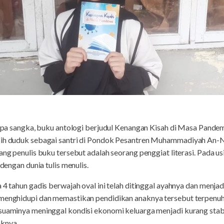
apa sangka, buku antologi berjudul Kenangan Kisah di Masa Pande
asih duduk sebagai santri di Pondok Pesantren Muhammadiyah An-
ang penulis buku tersebut adalah seorang penggiat literasi. Pada us
 dengan dunia tulis menulis.
 4 tahun gadis berwajah oval ini telah ditinggal ayahnya dan menjad
 menghidupi dan memastikan pendidikan anaknya tersebut terpenuhi
 suaminya meninggal kondisi ekonomi keluarga menjadi kurang stabi
knya.