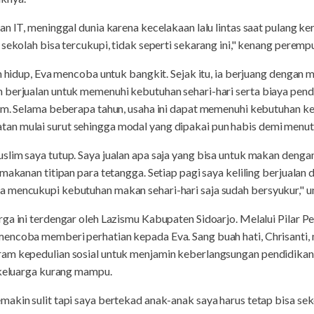
an IT, meninggal dunia karena kecelakaan lalu lintas saat pulang ke
sekolah bisa tercukupi, tidak seperti sekarang ini," kenang perempuan
am hidup, Eva mencoba untuk bangkit. Sejak itu, ia berjuang dengan
 berjualan untuk memenuhi kebutuhan sehari-hari serta biaya pend
lim. Selama beberapa tahun, usaha ini dapat memenuhi kebutuhan 
n mulai surut sehingga modal yang dipakai pun habis demi menut
lim saya tutup. Saya jualan apa saja yang bisa untuk makan denga
makanan titipan para tetangga. Setiap pagi saya keliling berjualan 
 mencukupi kebutuhan makan sehari-hari saja sudah bersyukur," u
ga ini terdengar oleh Lazismu Kabupaten Sidoarjo. Melalui Pilar 
encoba memberi perhatian kepada Eva. Sang buah hati, Chrisanti
ram kepedulian sosial untuk menjamin keberlangsungan pendidika
 keluarga kurang mampu.
akin sulit tapi saya bertekad anak-anak saya harus tetap bisa seko