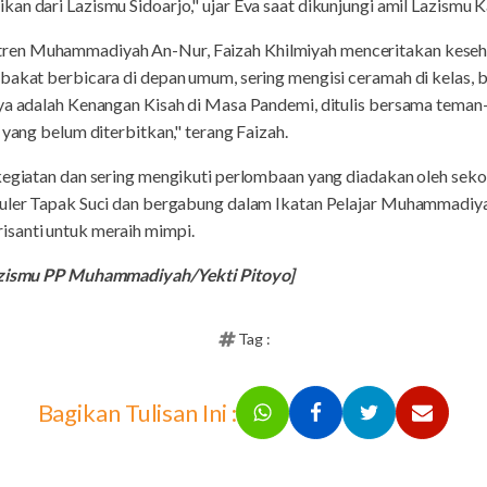
an dari Lazismu Sidoarjo," ujar Eva saat dikunjungi amil Lazismu K
en Muhammadiyah An-Nur, Faizah Khilmiyah menceritakan kesehar
bakat berbicara di depan umum, sering mengisi ceramah di kelas, ba
nya adalah Kenangan Kisah di Masa Pandemi, ditulis bersama tema
 yang belum diterbitkan," terang Faizah.
kegiatan dan sering mengikuti perlombaan yang diadakan oleh sekolah
ikuler Tapak Suci dan bergabung dalam Ikatan Pelajar Muhammadi
santi untuk meraih mimpi.
Lazismu PP Muhammadiyah/Yekti Pitoyo]
Tag :
Bagikan Tulisan Ini :