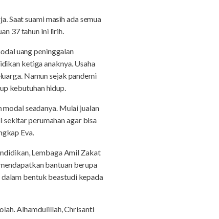
rja. Saat suami masih ada semua
 37 tahun ini lirih.
 modal uang peninggalan
idikan ketiga anaknya. Usaha
keluarga. Namun sejak pandemi
up kebutuhan hidup.
n modal seadanya. Mulai jualan
di sekitar perumahan agar bisa
ngkap Eva.
Pendidikan, Lembaga Amil Zakat
, mendapatkan bantuan berupa
n dalam bentuk beastudi kepada
lah. Alhamdulillah, Chrisanti