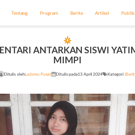
Tentang
Program
Berita
Artikel
Publik
ENTARI ANTARKAN SISWI YATIM
MIMPI
Ditulis oleh
Lazismu Pusat
Ditulis pada
13 April 2024
Kategori :
Berit