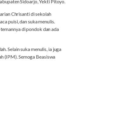
abupaten Sidoarjo, Yekti Pitoyo.
ian Chrisanti di sekolah
ca puisi, dan suka menulis.
n-temannya di pondok dan ada
. Selain suka menulis, ia juga
yah (IPM). Semoga Beasiswa