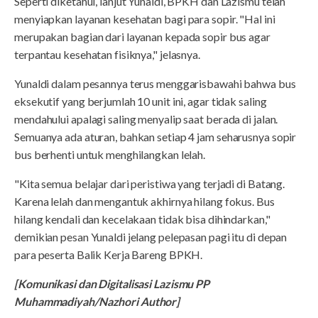
Seperti diketahui, lanjut Yunaldi, BPKH dan Lazismu telah
menyiapkan layanan kesehatan bagi para sopir. "Hal ini
merupakan bagian dari layanan kepada sopir bus agar
terpantau kesehatan fisiknya," jelasnya.
Yunaldi dalam pesannya terus menggarisbawahi bahwa bus
eksekutif yang berjumlah 10 unit ini, agar tidak saling
mendahului apalagi saling menyalip saat berada di jalan.
Semuanya ada aturan, bahkan setiap 4 jam seharusnya sopir
bus berhenti untuk menghilangkan lelah.
"Kita semua belajar dari peristiwa yang terjadi di Batang.
Karena lelah dan mengantuk akhirnya hilang fokus. Bus
hilang kendali dan kecelakaan tidak bisa dihindarkan,"
demikian pesan Yunaldi jelang pelepasan pagi itu di depan
para peserta Balik Kerja Bareng BPKH.
[Komunikasi dan Digitalisasi Lazismu PP
Muhammadiyah/Nazhori Author]