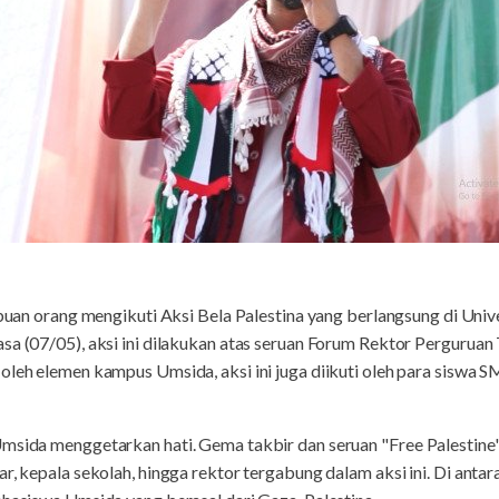
buan orang mengikuti Aksi Bela Palestina yang berlangsung di Un
asa (07/05), aksi ini dilakukan atas seruan Forum Rektor Perguru
 oleh elemen kampus Umsida, aksi ini juga diikuti oleh para sisw
Umsida menggetarkan hati. Gema takbir dan seruan "Free Palestin
ar, kepala sekolah, hingga rektor tergabung dalam aksi ini. Di anta