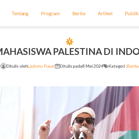
Tentang
Program
Berita
Artikel
Publik
AHASISWA PALESTINA DI IND
Ditulis oleh
Lazismu Pusat
Ditulis pada
8 Mei 2024
Kategori :
Berita