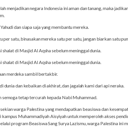
ah menjadikan negara Indonesia ini aman dan tanang, maka jadikan
am.
 Yahudi dan siapa saja yang membantu mereka.
tu per satu, binasakan mereka satu per satu, jangan biarkan satu pu
 shalat di Masjid Al Aqsha sebelum meninggal dunia.
 shalat di Masjid Al Aqsha sebelum meninggal dunia.
an merdeka sambil bertakbir.
i dunia dan kebaikan di akhirat, dan jagalah kami dari api neraka.
an semoga tetap tercurah kepada Nabi Muhammad.
sekian warga Palestina yang mendapatkan beasiswa dan kesempa
i kampus Muhammadiyah Aisyiyah untuk memperoleh akses pendidika
elalui program Beasiswa Sang Surya Lazismu, warga Palestina ini m