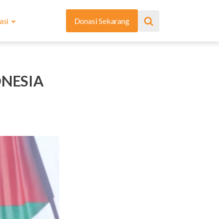
asi
Donasi Sekarang
ONESIA