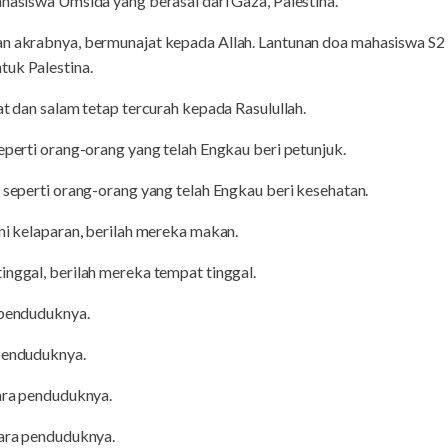
ahasiswa Umsida yang berasal dari Gaza, Palestina.
an akrabnya, bermunajat kepada Allah. Lantunan doa mahasiswa S
tuk Palestina.
at dan salam tetap tercurah kepada Rasulullah.
seperti orang-orang yang telah Engkau beri petunjuk.
, seperti orang-orang yang telah Engkau beri kesehatan.
ini kelaparan, berilah mereka makan.
inggal, berilah mereka tempat tinggal.
 penduduknya.
 penduduknya.
para penduduknya.
para penduduknya.