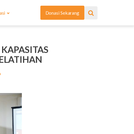
asi
Donasi Sekarang
 KAPASITAS
PELATIHAN
a