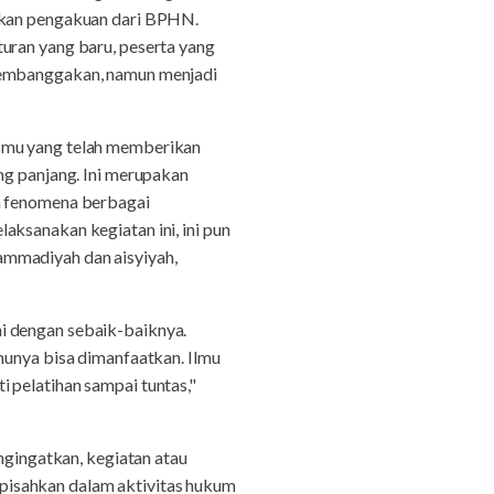
rikan pengakuan dari BPHN.
uran yang baru, peserta yang
 membanggakan, namun menjadi
ismu yang telah memberikan
ng panjang. Ini merupakan
na fenomena berbagai
aksanakan kegiatan ini, ini pun
ammadiyah dan aisyiyah,
i dengan sebaik-baiknya.
munya bisa dimanfaatkan. Ilmu
 pelatihan sampai tuntas,"
gingatkan, kegiatan atau
dipisahkan dalam aktivitas hukum