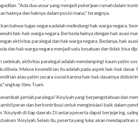
ngadilan. "Ada dua unsur yang menjadi pekerjaan rumah dalam konte
n haknya dan haknya dalam posisi mana," terangnya.
tkan bahwa tugas negara adalah melindungi hak warga negara. Seor
uhi hak-hak warga negara. Berbeda halnya dengan hak asasi manus
engan aktivitas paralegal dan hak warga negara. Bedanya, hak asasi
usia dan hak warga negara menjadi satu kesatuan dan tidak bisa dip
n sedekah, aktivitas paralegal adalah mendampingi kaum yatim sos
erlu dibela. Makna kesendirian itu adalah pada aspek hak-hak dasar
endirian atau yatim secara sosial karena hak-hak dasarnya didiskri
a," ungkap Ibnu Tsani.
menambah jumlah paralegal 'Aisyiyah yang berpengetahuan dan mem
ambil peran dan berkontribusi untuk menginisiasi baik dalam pen
isyiyah di tiap daerah. Di antara peserta dapat berjejaring, salin
kum 'Aisyiyah. Selain itu, peserta yang lulus akan mendapatkan s