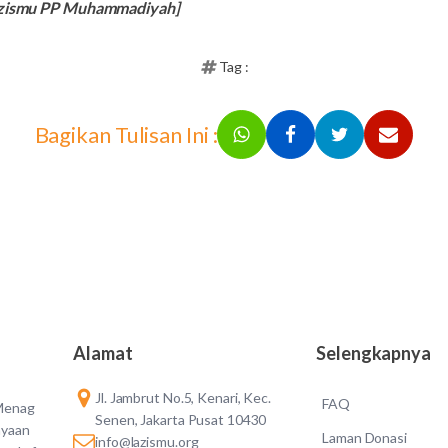
 Lazismu PP Muhammadiyah]
Tag :
Bagikan Tulisan Ini :
Alamat
Selengkapnya
Jl. Jambrut No.5, Kenari, Kec.
FAQ
 Menag
Senen, Jakarta Pusat 10430
ayaan
Laman Donasi
info@lazismu.org