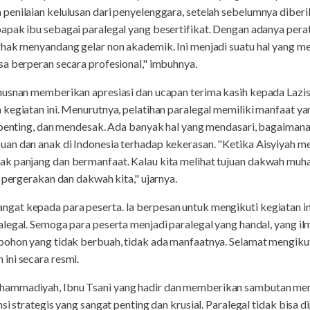
penilaian kelulusan dari penyelenggara, setelah sebelumnya dibe
apak ibu sebagai paralegal yang besertifikat. Dengan adanya perat
rhak menyandang gelar non akademik. Ini menjadi suatu hal yang
a berperan secara profesional," imbuhnya.
husnan memberikan apresiasi dan ucapan terima kasih kepada Laz
kegiatan ini. Menurutnya, pelatihan paralegal memiliki manfaat ya
, penting, dan mendesak. Ada banyak hal yang mendasari, bagaima
n dan anak di Indonesia terhadap kekerasan. "Ketika Aisyiyah mel
k panjang dan bermanfaat. Kalau kita melihat tujuan dakwah muh
 pergerakan dan dakwah kita," ujarnya.
at kepada para peserta. Ia berpesan untuk mengikuti kegiatan in
legal. Semoga para peserta menjadi paralegal yang handal, yang il
ohon yang tidak berbuah, tidak ada manfaatnya. Selamat mengikuti
ini secara resmi.
ammadiyah, Ibnu Tsani yang hadir dan memberikan sambutan men
si strategis yang sangat penting dan krusial. Paralegal tidak bisa 