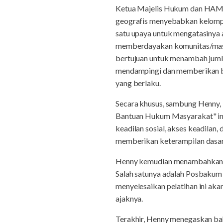
Ketua Majelis Hukum dan HAM (
geografis menyebabkan kelompo
satu upaya untuk mengatasinya a
memberdayakan komunitas/masya
bertujuan untuk menambah jumla
mendampingi dan memberikan b
yang berlaku.
Secara khusus, sambung Henny, 
Bantuan Hukum Masyarakat" ini
keadilan sosial, akses keadila
memberikan keterampilan dasar
Henny kemudian menambahkan, di 
Salah satunya adalah Posbakum 
menyelesaikan pelatihan ini ak
ajaknya.
Terakhir, Henny menegaskan bah