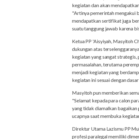
kegiatan dan akan mendapatkan 
"Artinya pemerintah mengakui b
mendapatkan sertifikat juga be
suatu tanggung jawab karena bis
Ketua PP 'Aisyiyah, Masyitoh C
dukungan atas terselenggaranya 
kegiatan yang sangat strategis
permasalahan, terutama perempua
menjadi kegiatan yang berdampa
kegiatan ini sesuai dengan dasar
Masyitoh pun memberikan semang
"Selamat kepada para calon para
yang tidak diamalkan bagaikan p
ucapnya saat membuka kegiatan 
Direktur Utama Lazismu PP Muh
profesi paralegal memiliki dimen