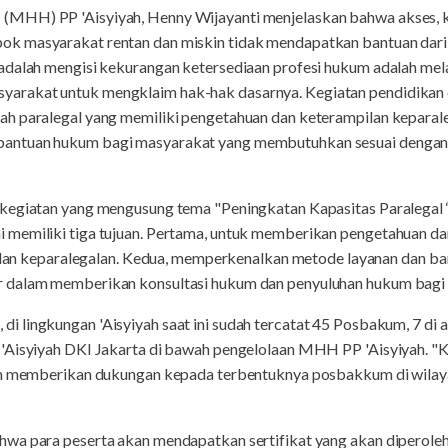
MHH) PP 'Aisyiyah, Henny Wijayanti menjelaskan bahwa akses, k
k masyarakat rentan dan miskin tidak mendapatkan bantuan dari 
dalah mengisi kekurangan ketersediaan profesi hukum adalah melal
rakat untuk mengklaim hak-hak dasarnya. Kegiatan pendidikan da
h paralegal yang memiliki pengetahuan dan keterampilan keparal
antuan hukum bagi masyarakat yang membutuhkan sesuai dengan 
kegiatan yang mengusung tema "Peningkatan Kapasitas Paralegal 
 memiliki tiga tujuan. Pertama, untuk memberikan pengetahuan d
n, dan keparalegalan. Kedua, memperkenalkan metode layanan dan ba
 dalam memberikan konsultasi hukum dan penyuluhan hukum bagi
lingkungan 'Aisyiyah saat ini sudah tercatat 45 Posbakum, 7 di an
'Aisyiyah DKI Jakarta di bawah pengelolaan MHH PP 'Aisyiyah. "K
an memberikan dukungan kepada terbentuknya posbakkum di wilayah
wa para peserta akan mendapatkan sertifikat yang akan diperoleh