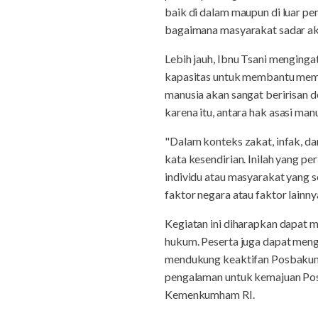
baik di dalam maupun di luar pe
bagaimana masyarakat sadar aka
Lebih jauh, Ibnu Tsani menginga
kapasitas untuk membantu memen
manusia akan sangat beririsan d
karena itu, antara hak asasi man
"Dalam konteks zakat, infak, da
kata kesendirian. Inilah yang p
individu atau masyarakat yang s
faktor negara atau faktor lainny
Kegiatan ini diharapkan dapat 
hukum. Peserta juga dapat meng
mendukung keaktifan Posbakum 'A
pengalaman untuk kemajuan Posba
Kemenkumham RI.