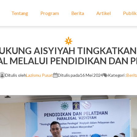
Tentang
Program
Berita
Artikel
Publik
UKUNG AISYIYAH TINGKATKAN
L MELALUI PENDIDIKAN DAN 
Ditulis oleh
Lazismu Pusat
Ditulis pada
16 Mei 2024
Kategori :
Berit