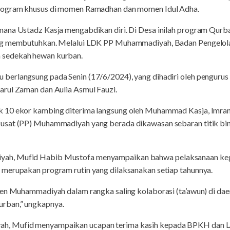
program khusus di momen Ramadhan dan momen Idul Adha.
mana Ustadz Kasja mengabdikan diri. Di Desa inilah program Qur
ang membutuhkan. Melalui LDK PP Muhammadiyah, Badan Pengelol
sedekah hewan kurban.
berlangsung pada Senin (17/6/2024), yang dihadiri oleh pengur
rul Zaman dan Aulia Asmul Fauzi.
 10 ekor kambing diterima langsung oleh Muhammad Kasja, Imran, 
usat (PP) Muhammadiyah yang berada dikawasan sebaran titik bi
ah, Mufid Habib Mustofa menyampaikan bahwa pelaksanaan keg
merupakan program rutin yang dilaksanakan setiap tahunnya.
men Muhammadiyah dalam rangka saling kolaborasi (ta’awun) di da
rban,” ungkapnya.
, Mufid menyampaikan ucapan terima kasih kepada BPKH dan L