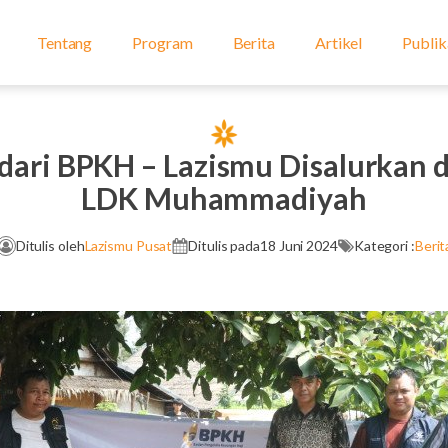
Tentang
Program
Berita
Artikel
Publik
ari BPKH – Lazismu Disalurkan d
LDK Muhammadiyah
Ditulis oleh
Lazismu Pusat
Ditulis pada
18 Juni 2024
Kategori :
Berit