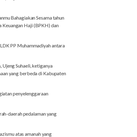
banmu Bahagiakan Sesama tahun
a Keuangan Haji (BPKH) dan
us LDK PP Muhammadiyah antara
Ujeng Suhaeli, ketiganya
naan yang berbeda di Kabupaten
iatan penyelenggaraan
erah-daerah pedalaman yang
azismu atas amanah yang