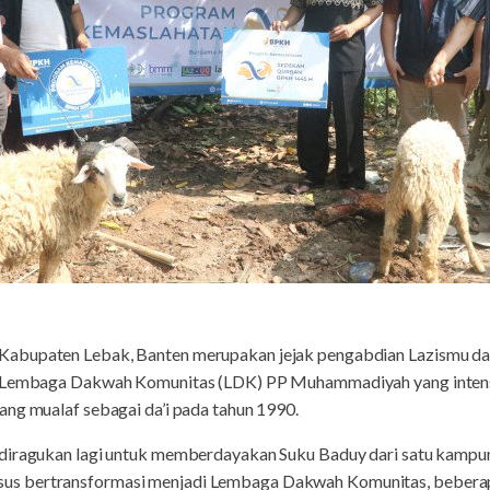
abupaten Lebak, Banten merupakan jejak pengabdian Lazismu d
. Lembaga Dakwah Komunitas (LDK) PP Muhammadiyah yang intens
ang mualaf sebagai da’i pada tahun 1990.
 diragukan lagi untuk memberdayakan Suku Baduy dari satu kampun
s bertransformasi menjadi Lembaga Dakwah Komunitas, beberap