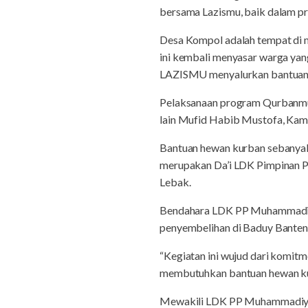
bersama Lazismu, baik dalam 
Desa Kompol adalah tempat di 
ini kembali menyasar warga y
LAZISMU menyalurkan bantuan 
Pelaksanaan program Qurbanmu 
lain Mufid Habib Mustofa, Kama
Bantuan hewan kurban sebanyak
merupakan Da’i LDK Pimpinan P
Lebak.
Bendahara LDK PP Muhammadiy
penyembelihan di Baduy Banten 
“Kegiatan ini wujud dari komit
membutuhkan bantuan hewan ku
Mewakili LDK PP Muhammadiyah