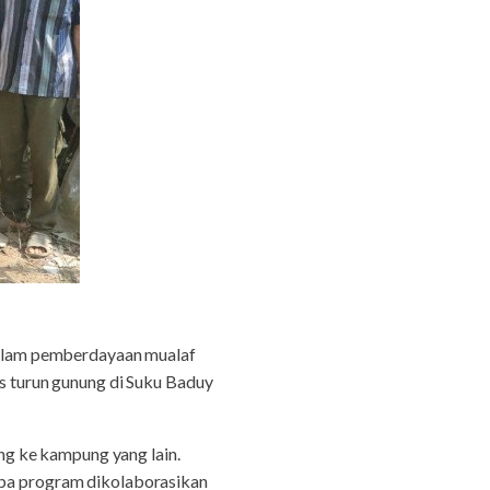
alam pemberdayaan mualaf
 turun gunung di Suku Baduy
g ke kampung yang lain.
a program dikolaborasikan