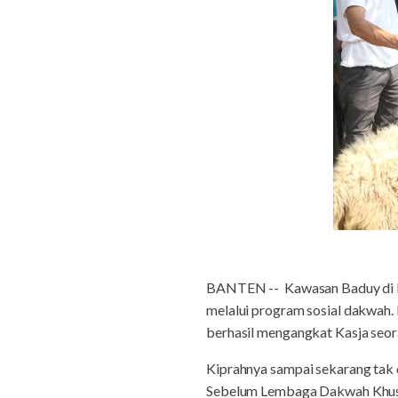
BANTEN -- Kawasan Baduy di K
melalui program sosial dakwah
berhasil mengangkat Kasja seor
Kiprahnya sampai sekarang tak
Sebelum Lembaga Dakwah Khusu