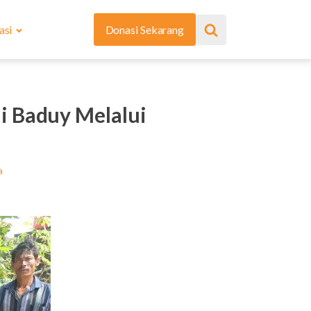
asi
Donasi Sekarang
i Baduy Melalui
a