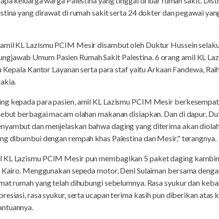
rapa keluarga warga Palestina yang tinggal di luar rumah sakit. Dis
stina yang dirawat di rumah sakit serta 24 dokter dan pegawai yan
 amil KL Lazismu PCIM Mesir disambut oleh Duktur Hussein selak
ngjawab Umum Pasien Rumah Sakit Palestina. 6 orang amil KL La
ku Kepala Kantor Layanan serta para staf yaitu Arkaan Fandewa, Ra
akia.
ing kepada para pasien, amil KL Lazismu PCIM Mesir berkesempat
rsebut berbagai macam olahan makanan disiapkan. Dan di dapur, Du
nyambut dan menjelaskan bahwa daging yang diterima akan diolah 
ang dibumbui dengan rempah khas Palestina dan Mesir," terangnya.
l KL Lazismu PCIM Mesir pun membagikan 5 paket daging kambin
ty Kairo. Menggunakan sepeda motor, Deni Sulaiman bersama dengan
amat rumah yang telah dihubungi sebelumnya. Rasa syukur dan keba
resiasi, rasa syukur, serta ucapan terima kasih pun diberikan atas
antuannya.