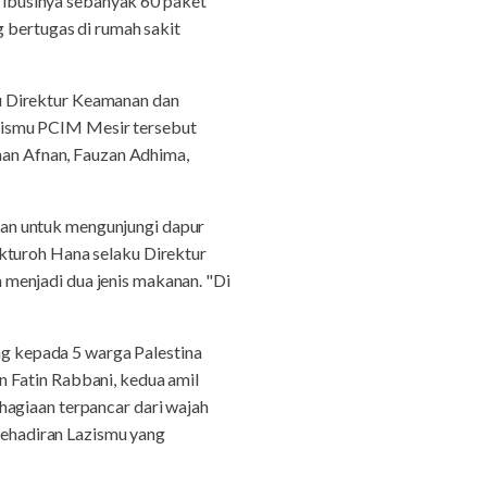
tribusinya sebanyak 60 paket
g bertugas di rumah sakit
u Direktur Keamanan dan
zismu PCIM Mesir tersebut
ihan Afnan, Fauzan Adhima,
an untuk mengunjungi dapur
kturoh Hana selaku Direktur
menjadi dua jenis makanan. "Di
g kepada 5 warga Palestina
 Fatin Rabbani, kedua amil
hagiaan terpancar dari wajah
 kehadiran Lazismu yang