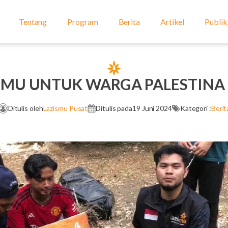
Tentang
Program
Berita
Artikel
Publik
U UNTUK WARGA PALESTINA 
Ditulis oleh
Lazismu Pusat
Ditulis pada
19 Juni 2024
Kategori :
Berit