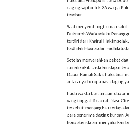
Palestina Heliopolis serta bebe
daging sapi untuk 36 warga Pale
tesebut.
Saat menyembangi rumah sakit,
Dukturoh Wafa selaku Penanggu
terdiri dari Khairul Hakim sela
Fadhilah Husna, dan Fadhilatudz
Setelah menyerahkan paket dag
rumah sakit. Di dalam dapur te
Dapur Rumah Sakit Palestina me
antaranya berupa nasi daging y
Pada waktu bersamaan, dua ami
yang tinggal di daerah Nasr Ci
tersebut, menjangkau setiap al
para penerima daging kurban. Ap
konsisten dalam menyalurkan b