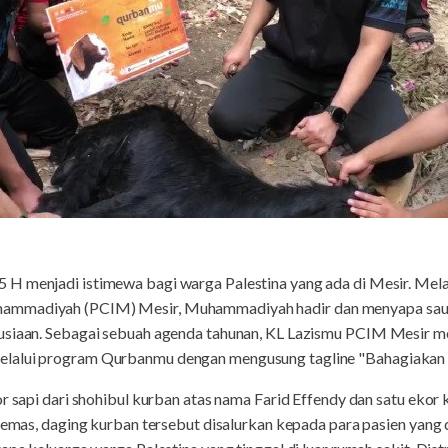
H menjadi istimewa bagi warga Palestina yang ada di Mesir. Mela
ammadiyah (PCIM) Mesir, Muhammadiyah hadir dan menyapa saud
nusiaan. Sebagai sebuah agenda tahunan, KL Lazismu PCIM Mesir
lalui program Qurbanmu dengan mengusung tagline "Bahagiakan 
or sapi dari shohibul kurban atas nama Farid Effendy dan satu ekor
ikemas, daging kurban tersebut disalurkan kepada para pasien yang