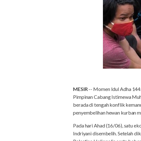
MESIR
-- Momen Idul Adha 1445 
Pimpinan Cabang Istimewa Muh
berada di tengah konflik kema
penyembelihan hewan kurban me
Pada hari Ahad (16/06), satu ek
Indriyani disembelih. Setelah d