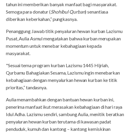
tahun ini memberikan banyak manfaat bagi masyarakat.
Semoga para donatur (
Shohibul Qurban
) senantiasa
diberikan keberkahan,” pungkasnya.
Penanggung Jawab titik penyaluran hewan kurban Lazismu
Pusat, Aulia Asmul mengatakan bahwa kurban merupakan
momentum untuk menebar kebahagiaan kepada
masyarakat.
"Sesuai tema program kurban Lazismu 1445 Hijriah,
Qurbamu Bahagiakan Sesama, Lazismu ingin menebarkan
kebahagiaan dengan menyalurkan hewan kurban ke titik
prioritas,” tandasnya.
Aulia menambahkan dengan bantuan hewan kurban ini,
penerima manfaat ikut merasakan kebahagiaan di hari raya
Idul Adha. Lazismu sendiri, sambung Aulia, menitik beratkan
penyaluran hewan kurban terutama di kawasan padat
penduduk, kumuh dan kantong – kantong kemiskinan