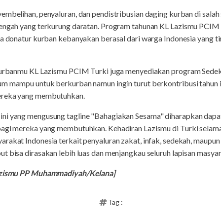
embelihan, penyaluran, dan pendistribusian daging kurban di salah 
Tengah yang terkurung daratan. Program tahunan KL Lazismu PCIM
ra donatur kurban kebanyakan berasal dari warga Indonesia yang ti
, Qurbanmu KL Lazismu PCIM Turki juga menyediakan program Sedek
um mampu untuk berkurban namun ingin turut berkontribusi tahun 
mereka yang membutuhkan.
ini yang mengusung tagline "Bahagiakan Sesama" diharapkan dapa
bagi mereka yang membutuhkan. Kehadiran Lazismu di Turki selama
arakat Indonesia terkait penyaluran zakat, infak, sedekah, maupun
t bisa dirasakan lebih luas dan menjangkau seluruh lapisan masyar
 Lazismu PP Muhammadiyah/Kelana]
Tag :