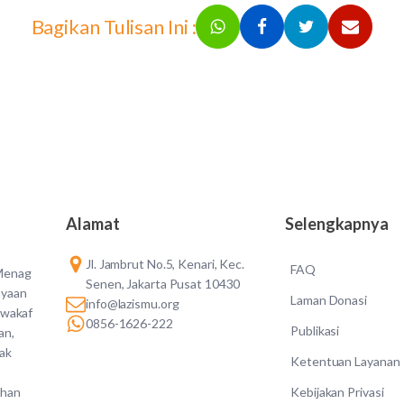
Bagikan Tulisan Ini :
Alamat
Selengkapnya
Jl. Jambrut No.5, Kenari, Kec.
FAQ
 Menag
Senen, Jakarta Pusat 10430
ayaan
Laman Donasi
info@lazismu.org
 wakaf
0856-1626-222
Publikasi
an,
dak
Ketentuan Layanan
Kebijakan Privasi
ahan