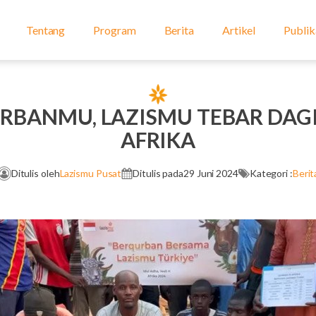
Tentang
Program
Berita
Artikel
Publik
BANMU, LAZISMU TEBAR DAG
AFRIKA
Ditulis oleh
Lazismu Pusat
Ditulis pada
29 Juni 2024
Kategori :
Berit