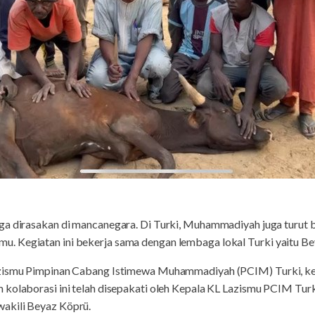
uga dirasakan di mancanegara. Di Turki, Muhammadiyah juga turut
. Kegiatan ini bekerja sama dengan lembaga lokal Turki yaitu Be
azismu Pimpinan Cabang Istimewa Muhammadiyah (PCIM) Turki, keg
kolaborasi ini telah disepakati oleh Kepala KL Lazismu PCIM Turk
akili Beyaz Köprü.