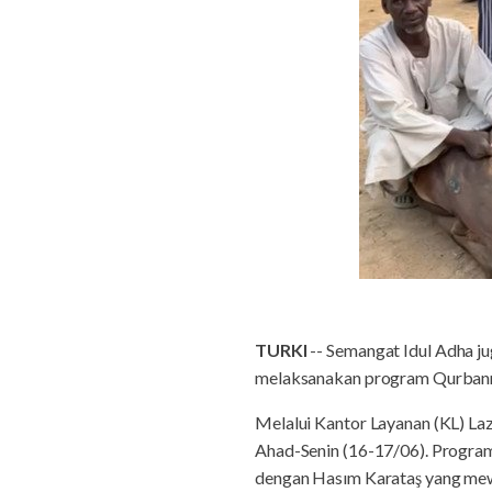
TURKI
-- Semangat Idul Adha j
melaksanakan program Qurbanmu
Melalui Kantor Layanan (KL) L
Ahad-Senin (16-17/06). Program 
dengan Hasım Karataş yang mew