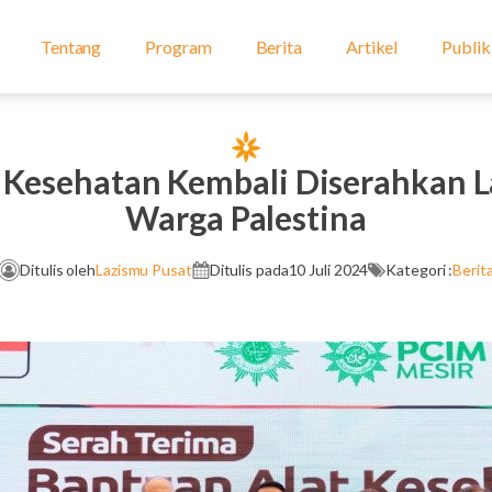
Tentang
Program
Berita
Artikel
Publik
 Kesehatan Kembali Diserahkan 
Warga Palestina
Ditulis oleh
Lazismu Pusat
Ditulis pada
10 Juli 2024
Kategori :
Berit