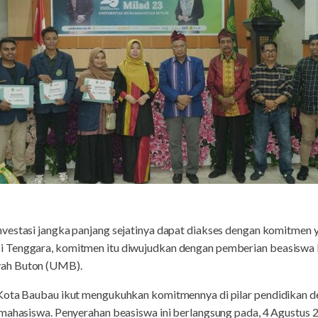
vestasi jangka panjang sejatinya dapat diakses dengan komitmen ya
 Tenggara, komitmen itu diwujudkan dengan pemberian beasiswa 
ah Buton (UMB).
 Kota Baubau ikut mengukuhkan komitmennya di pilar pendidikan
 mahasiswa. Penyerahan beasiswa ini berlangsung pada, 4 Agustus 