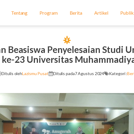
Tentang
Program
Berita
Artikel
Publik
an Beasiswa Penyelesaian Studi 
d ke-23 Universitas Muhammadiy
Ditulis oleh
Lazismu Pusat
Ditulis pada
7 Agustus 2024
Kategori :
Ber