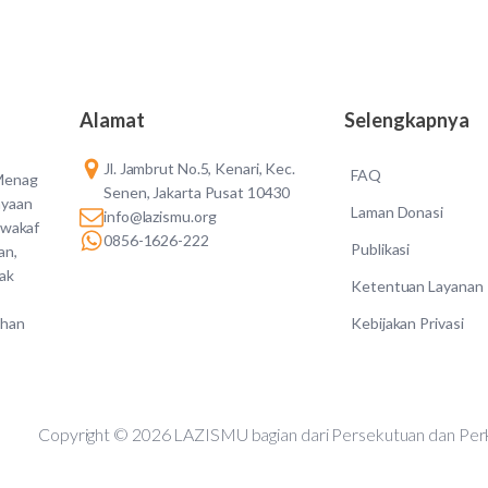
Alamat
Selengkapnya
Jl. Jambrut No.5, Kenari, Kec.
FAQ
 Menag
Senen, Jakarta Pusat 10430
ayaan
Laman Donasi
info@lazismu.org
 wakaf
0856-1626-222
Publikasi
an,
dak
Ketentuan Layanan
Kebijakan Privasi
ahan
Copyright © 2026 LAZISMU bagian dari Persekutuan d