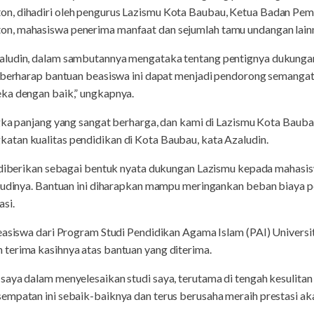
n, dihadiri oleh pengurus Lazismu Kota Baubau, Ketua Badan Pem
n, mahasiswa penerima manfaat dan sejumlah tamu undangan lain
aludin, dalam sambutannya mengataka tentang pentignya dukungan
i berharap bantuan beasiswa ini dapat menjadi pendorong semanga
ka dengan baik,” ungkapnya.
ngka panjang yang sangat berharga, dan kami di Lazismu Kota Baub
tan kualitas pendidikan di Kota Baubau, kata Azaludin.
ni diberikan sebagai bentuk nyata dukungan Lazismu kepada maha
studinya. Bantuan ini diharapkan mampu meringankan beban biaya 
si.
beasiswa dari Program Studi Pendidikan Agama Islam (PAI) Univer
terima kasihnya atas bantuan yang diterima.
saya dalam menyelesaikan studi saya, terutama di tengah kesulitan
empatan ini sebaik-baiknya dan terus berusaha meraih prestasi a