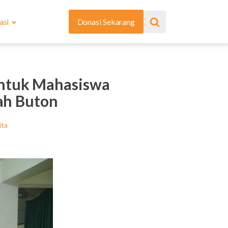
asi
Donasi Sekarang
Untuk Mahasiswa
ah Buton
ita