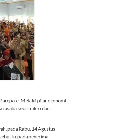
arepare. Melalui pilar ekonomi
ku usaha kecil mikro dan
h, pada Rabu, 14 Agustus
rsebut kepada penerima