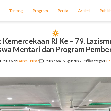
Tentang
Program
Berita
Artikel
Publik
t Kemerdekaan RI Ke – 79, Lazism
iswa Mentari dan Program Pem
Ditulis oleh
Lazismu Pusat
Ditulis pada
15 Agustus 2024
Kategori :
Ber