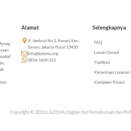
Alamat
Selengkapnya
Jl. Jambrut No.5, Kenari, Kec.
FAQ
 Menag
Senen, Jakarta Pusat 10430
ayaan
Laman Donasi
info@lazismu.org
 wakaf
0856-1626-222
Publikasi
an,
dak
Ketentuan Layanan
Kebijakan Privasi
ahan
Copyright © 2026 LAZISMU bagian dari Persekutuan d