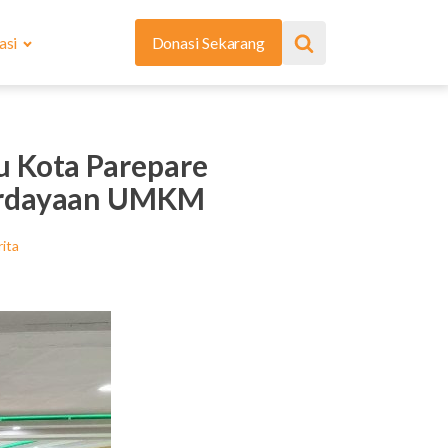
asi
Donasi Sekarang
u Kota Parepare
berdayaan UMKM
ita