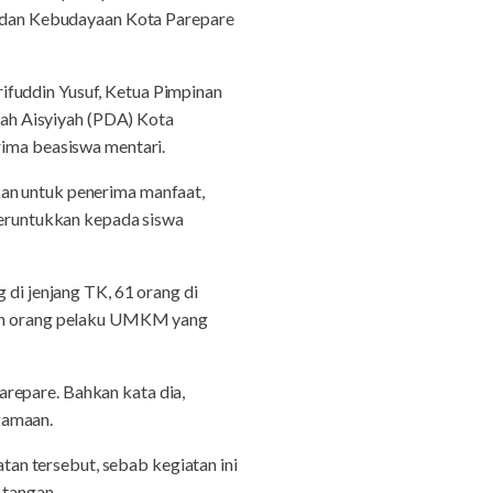
an dan Kebudayaan Kota Parepare
ifuddin Yusuf, Ketua Pimpinan
ah Aisyiyah (PDA) Kota
rima beasiswa mentari.
kan untuk penerima manfaat,
iperuntukkan kepada siswa
 di jenjang TK, 61 orang di
ujuh orang pelaku UMKM yang
repare. Bahkan kata dia,
gamaan.
an tersebut, sebab kegiatan ini
tangan.