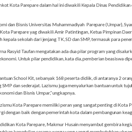
emkot Kota Parepare dalam hal ini diwakili Kepala Dinas Pendidik
omi dan Bisnis Universitas Muhammadiyah Parepare (Umpar), Syar
a Parepare yag diwakili Amir Patintingan, Ketua Pimpinan Daer
ah kepala sekolah dari jenjang TK, SD dan SMP, termasuk para pene
rna Rasyid Taufan mengatakan ada dua pilar program yang disalur
r ekonomi. Untuk pilar pendidikan, kata dia, pemberian beasiswa d
tuan School Kit, sebanyak 168 peserta didiik, di antaranya 2 orang
ang SMP dan sederajat. Lazismu juga menyalurkan bantuan untuk t
konomi dan Bisnis Umpar,” ungkapnya.
ismu Kota Parepare memiliki peran yang sangat penting di Kota Pa
nergi dengan baik dengan pemerintah kota dalam pembangunan kea
ndidikan Kota Parepare, Makmur Husain menyambut gembira kegiat
an kepedulian sesama warga yang sangat membutuhkan uluran 