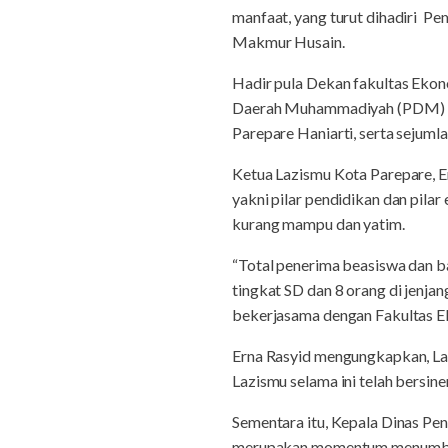
manfaat, yang turut dihadiri P
Makmur Husain.
Hadir pula Dekan fakultas Ekon
Daerah Muhammadiyah (PDM) Kot
Parepare Haniarti, serta sejuml
Ketua Lazismu Kota Parepare, E
yakni pilar pendidikan dan pila
kurang mampu dan yatim.
“Total penerima beasiswa dan ban
tingkat SD dan 8 orang di jenj
bekerjasama dengan Fakultas E
Erna Rasyid mengungkapkan, Laz
Lazismu selama ini telah bersi
Sementara itu, Kepala Dinas Pe
merupakan momentum menumbuhk