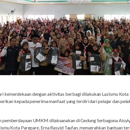
 kemerdekaan dengan aktivitas berbagi dilakukan Lazismu Kota P
berikan kepada penerima manfaat yang terdiri dari pelajar dan pela
an pemberdayaan UMKM dilaksanakan di Gedung Serbaguna Aisyiya
zismu Kota Parepare, Erna Rasyid Taufan, menyerahkan bantuan te