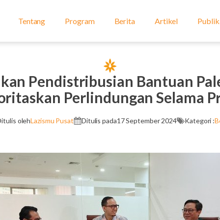
Tentang
Program
Berita
Artikel
Publik
kan Pendistribusian Bantuan Pale
ioritaskan Perlindungan Selama P
itulis oleh
Lazismu Pusat
Ditulis pada
17 September 2024
Kategori :
B