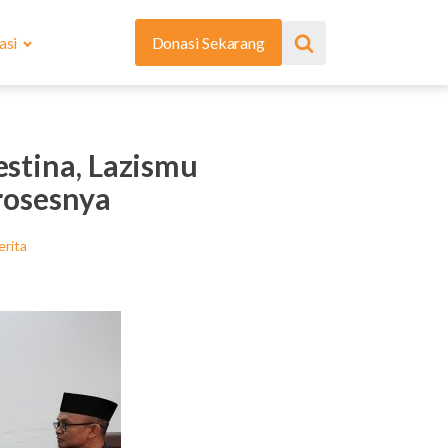
asi
Donasi Sekarang
stina, Lazismu
rosesnya
erita