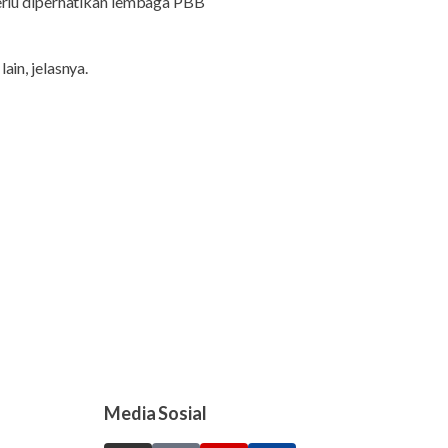
erlu diperhatikan lembaga PBB
in, jelasnya.
Media Sosial