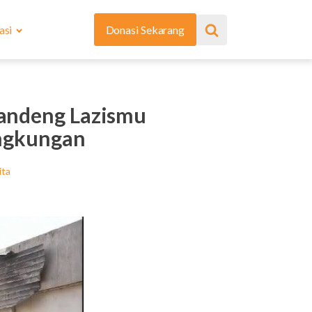
asi
Donasi Sekarang
andeng Lazismu
ingkungan
ita