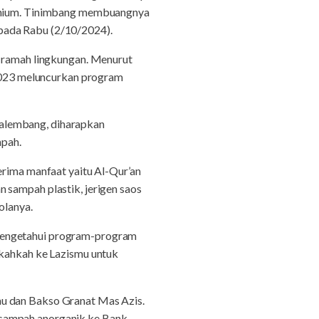
umunium. Tinimbang membuangnya
pada Rabu (2/10/2024).
n ramah lingkungan. Menurut
023 meluncurkan program
Palembang, diharapkan
ampah.
erima manfaat yaitu Al-Qur’an
 sampah plastik, jerigen saos
olanya.
 mengetahui program-program
ekahkah ke Lazismu untuk
mu dan Bakso Granat Mas Azis.
 sampah anorganik ke Bank