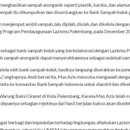
 menghasilkan sampah anorganik seperti plastik, kardus, dan al
h-sampah itu dikumpulkan dan disumbangkan ke Bank Sampah Induk 
menjemput ambil sampah, lalu dipilah, diolah, dan dikelola denga
ang Program Pendayagunaan Lazismu Palembang, pada Desember 2
 sebagai bank sampah induk yang berkolaborasi dengan Lazismu 
bah sampah anorganik dapat menyerahkannnya sebagai sedekah s
elola oleh bank sampah induk, hasilnya langsung diserahkan ke pen
u,” ungkapnya. Andi bercerita, Mas Azis mencoba mengawali dengan
 minta ke komunitas Bank Sampah Indonesia untuk diambil dan dikel
 Warung Baksi Granat di Kota Palembang. Karena Mas Azis telah
 depannya sebagian rejekinya dari hasil berjulan bakso akan dised
at berbagi dan kepedulian terhadap lingkungan, dilakukan Lazis
i diharapkan, ada pelaku UMKM lain yang mau menyerahkan limbah