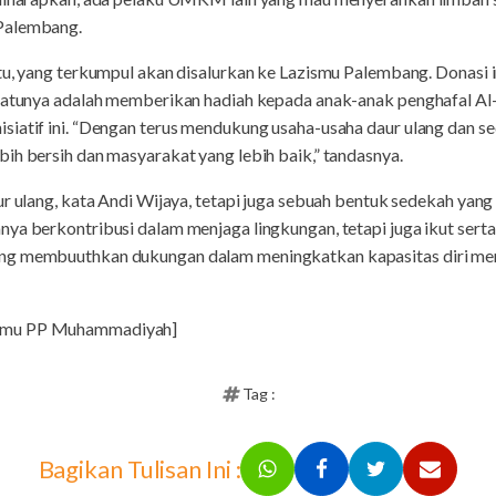
Palembang.
tu, yang terkumpul akan disalurkan ke Lazismu Palembang. Donasi 
 satunya adalah memberikan hadiah kepada anak-anak penghafal Al
siatif ini. “Dengan terus mendukung usaha-usaha daur ulang dan s
ih bersih dan masyarakat yang lebih baik,” tandasnya.
r ulang, kata Andi Wijaya, tetapi juga sebuah bentuk sedekah yang 
nya berkontribusi dalam menjaga lingkungan, tetapi juga ikut ser
ng membuuthkan dukungan dalam meningkatkan kapasitas diri men
ismu PP Muhammadiyah]
Tag :
Bagikan Tulisan Ini :