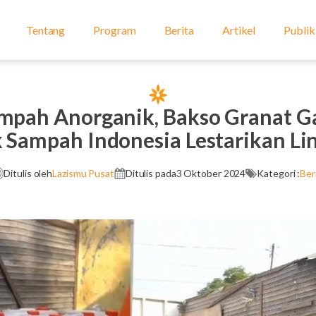
Tentang
Program
Berita
Artikel
Publik
mpah Anorganik, Bakso Granat G
 Sampah Indonesia Lestarikan L
Ditulis oleh
Lazismu Pusat
Ditulis pada
3 Oktober 2024
Kategori :
Ber