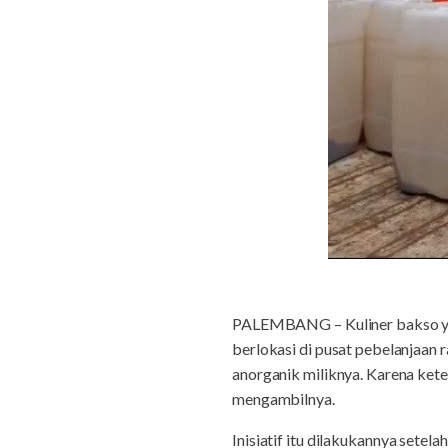
PALEMBANG – Kuliner bakso yan
berlokasi di pusat pebelanjaan 
anorganik miliknya. Karena ke
mengambilnya.
Inisiatif itu dilakukannya sete