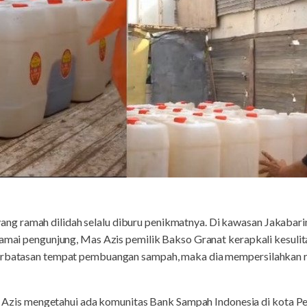
g ramah dilidah selalu diburu penikmatnya. Di kawasan Jakabar
ramai pengunjung, Mas Azis pemilik Bakso Granat kerapkali kesuli
terbatasan tempat pembuangan sampah, maka dia mempersilahkan
lah Azis mengetahui ada komunitas Bank Sampah Indonesia di kota P