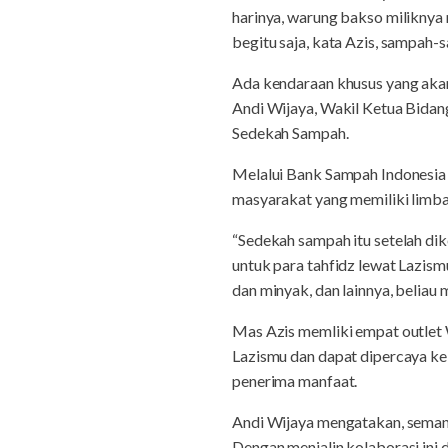
harinya, warung bakso miliknya
begitu saja, kata Azis, sampa
Ada kendaraan khusus yang akan 
Andi Wijaya, Wakil Ketua Bid
Sedekah Sampah.
Melalui Bank Sampah Indonesia
masyarakat yang memiliki lim
“Sedekah sampah itu setelah dik
untuk para tahfidz lewat Lazism
dan minyak, dan lainnya, beliau
Mas Azis memliki empat outlet
Lazismu dan dapat dipercaya ke
penerima manfaat.
Andi Wijaya mengatakan, semang
Dengan menjalin kolaborasi in