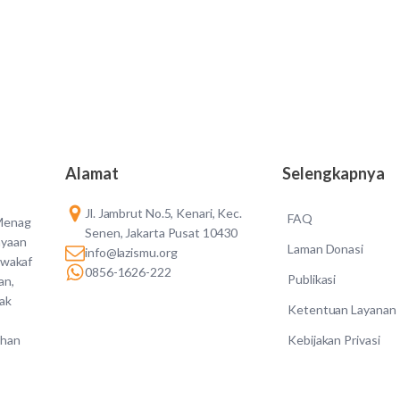
Alamat
Selengkapnya
Jl. Jambrut No.5, Kenari, Kec.
FAQ
 Menag
Senen, Jakarta Pusat 10430
ayaan
Laman Donasi
info@lazismu.org
 wakaf
0856-1626-222
Publikasi
an,
dak
Ketentuan Layanan
Kebijakan Privasi
ahan