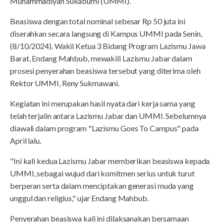
Muhammadiyah Sukabumi (UMMI).
Beasiswa dengan total nominal sebesar Rp 50 juta ini
diserahkan secara langsung di Kampus UMMI pada Senin,
(8/10/2024). Wakil Ketua 3 Bidang Program Lazismu Jawa
Barat, Endang Mahbub, mewakili Lazismu Jabar dalam
prosesi penyerahan beasiswa tersebut yang diterima oleh
Rektor UMMI, Reny Sukmawani.
Kegiatan ini merupakan hasil nyata dari kerja sama yang
telah terjalin antara Lazismu Jabar dan UMMI. Sebelumnya
diawali dalam program "Lazismu Goes To Campus" pada
April lalu.
"Ini kali kedua Lazismu Jabar memberikan beasiswa kepada
UMMI, sebagai wujud dari komitmen serius untuk turut
berperan serta dalam menciptakan generasi muda yang
unggul dan religius," ujar Endang Mahbub.
Penyerahan beasiswa kali ini dilaksanakan bersamaan