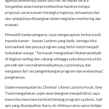
agenda sebelumya, dalam satu hari ke depan secara
bergantian akan mempresentasikan hasilnya berupa
proposal, secara umum kerangka logisnya, temuannya dan
alur selanjutnya dituangkan dalam kegiatan monitoring dan
evaluasi.
Mewakili badan pengurus, saya mengucapkan terima kasih
kepada kawan – kawan Lazismu yang hadir, semoga bisa
bermanfaat dan punya program yang betul-betul menjadi
kebutuhan warga. “Termasuk menguatkan Muhamamdiyah
di tingkat ranting dan cabang sehingga seluruhnya bisa kita
peroleh dari sisi muhammadiyahnya, Lazismunya, dan
warganya dari sisi pengembangan program dan evaluasinya,”
pungkasnya.
Dalam kesempatan itu, Direktur Utama Lazismu Pusat, Ibnu
Tsani mengatakan, sejak awal diangkat menjadi dirut, saya
mencoba mereview kembali tentang program Lazismu. Jadi
apa yang disampaikan Barry, ini sifatnya sama-sama belajar.