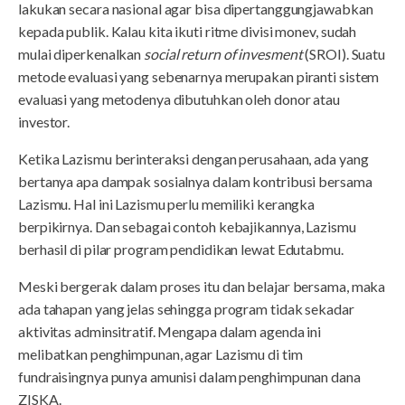
lakukan secara nasional agar bisa dipertanggungjawabkan
kepada publik. Kalau kita ikuti ritme divisi monev, sudah
mulai diperkenalkan
social return of invesment
(SROI). Suatu
metode evaluasi yang sebenarnya merupakan piranti sistem
evaluasi yang metodenya dibutuhkan oleh donor atau
investor.
Ketika Lazismu berinteraksi dengan perusahaan, ada yang
bertanya apa dampak sosialnya dalam kontribusi bersama
Lazismu. Hal ini Lazismu perlu memiliki kerangka
berpikirnya. Dan sebagai contoh kebajikannya, Lazismu
berhasil di pilar program pendidikan lewat Edutabmu.
Meski bergerak dalam proses itu dan belajar bersama, maka
ada tahapan yang jelas sehingga program tidak sekadar
aktivitas adminsitratif. Mengapa dalam agenda ini
melibatkan penghimpunan, agar Lazismu di tim
fundraisingnya punya amunisi dalam penghimpunan dana
ZISKA.