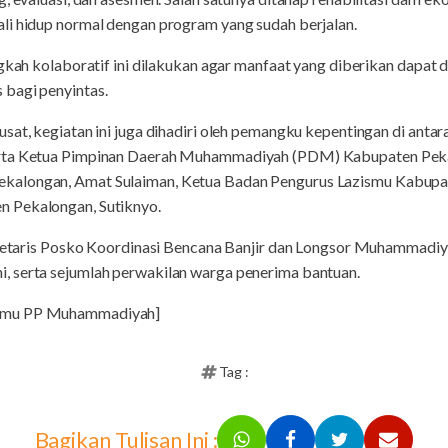
li hidup normal dengan program yang sudah berjalan.
ngkah kolaboratif ini dilakukan agar manfaat yang diberikan dapat 
bagi penyintas.
sat, kegiatan ini juga dihadiri oleh pemangku kepentingan di ant
erta Ketua Pimpinan Daerah Muhammadiyah (PDM) Kabupaten Peka
alongan, Amat Sulaiman, Ketua Badan Pengurus Lazismu Kabupate
 Pekalongan, Sutiknyo.
ekretaris Posko Koordinasi Bencana Banjir dan Longsor Muhammad
 serta sejumlah perwakilan warga penerima bantuan.
ismu PP Muhammadiyah]
Tag :
Bagikan Tulisan Ini :