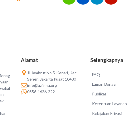
Alamat
Selengkapnya
Jl. Jambrut No.5, Kenari, Kec.
FAQ
 Menag
Senen, Jakarta Pusat 10430
ayaan
Laman Donasi
info@lazismu.org
 wakaf
0856-1626-222
Publikasi
an,
dak
Ketentuan Layanan
Kebijakan Privasi
ahan