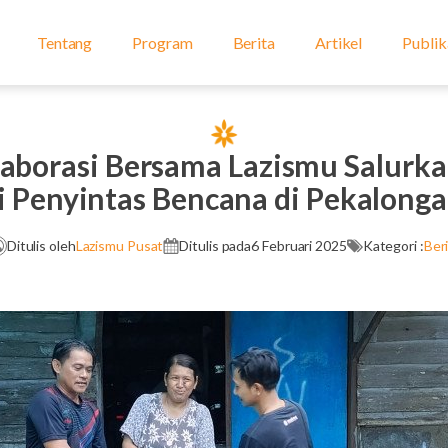
Tentang
Program
Berita
Artikel
Publik
aborasi Bersama Lazismu Salurka
 Penyintas Bencana di Pekalong
Ditulis oleh
Lazismu Pusat
Ditulis pada
6 Februari 2025
Kategori :
Ber