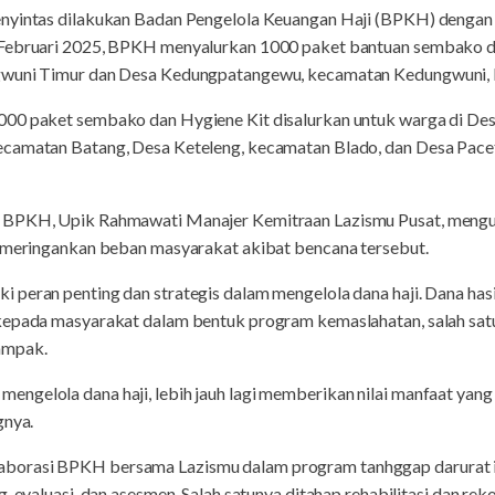
enyintas dilakukan Badan Pengelola Keuangan Haji (BPKH) dengan
 Februari 2025, BPKH menyalurkan 1000 paket bantuan sembako d
ngwuni Timur dan Desa Kedungpatangewu, kecamatan Kedungwuni,
000 paket sembako dan Hygiene Kit disalurkan untuk warga di De
ecamatan Batang, Desa Keteleng, kecamatan Blado, dan Desa Pac
i BPKH, Upik Rahmawati Manajer Kemitraan Lazismu Pusat, meng
k meringankan beban masyarakat akibat bencana tersebut.
peran penting dan strategis dalam mengelola dana haji. Dana hasil 
kepada masyarakat dalam bentuk program kemaslahatan, salah sat
ampak.
ngelola dana haji, lebih jauh lagi memberikan nilai manfaat yang 
gnya.
orasi BPKH bersama Lazismu dalam program tanhggap darurat in
g, evaluasi, dan asesmen. Salah satunya ditahap rehabilitasi dan re