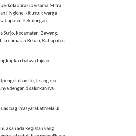
 berkolaborasi bersama Mitra
an Hygiene Kit untuk warga
 kabupaten Pekalongan.
sa Surjo, kecamatan Bawang,
et, kecamatan Reban, Kabupaten
ungkapkan bahwa tujuan
pengelolaan itu, terang dia,
unya dengan disalurkannya
luas bagi masyarakat melalui
i, akan ada kegiatan yang
konstruksi untuk bisa memulihkan