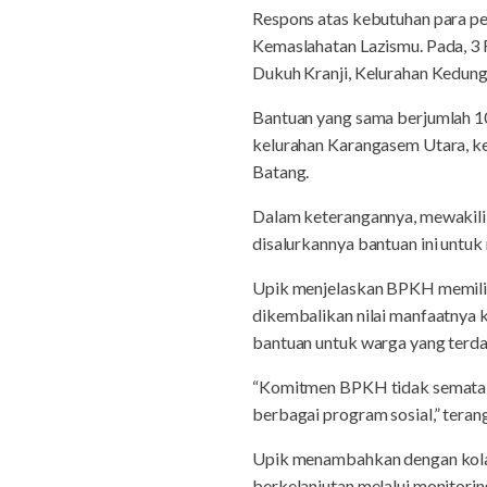
Respons atas kebutuhan para p
Kemaslahatan Lazismu. Pada, 3
Dukuh Kranji, Kelurahan Kedu
Bantuan yang sama berjumlah 1
kelurahan Karangasem Utara, k
Batang.
Dalam keterangannya, mewakil
disalurkannya bantuan ini untu
Upik menjelaskan BPKH memiliki 
dikembalikan nilai manfaatnya 
bantuan untuk warga yang terd
“Komitmen BPKH tidak semata me
berbagai program sosial,” teran
Upik menambahkan dengan kolab
berkelanjutan melalui monitorin